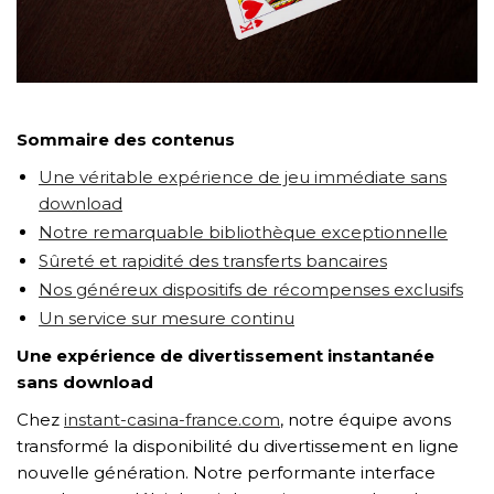
TẢI E-BROCHURE
TƯ VẤN MIỄN PHÍ VỀ SẢN PHẨM
Sommaire des contenus
Une véritable expérience de jeu immédiate sans
download
Notre remarquable bibliothèque exceptionnelle
Sûreté et rapidité des transferts bancaires
Nos généreux dispositifs de récompenses exclusifs
Un service sur mesure continu
Nghề nghiệp...
Une expérience de divertissement instantanée
sans download
Chez
instant-casina-france.com
, notre équipe avons
Thành phố...
transformé la disponibilité du divertissement en ligne
nouvelle génération. Notre performante interface