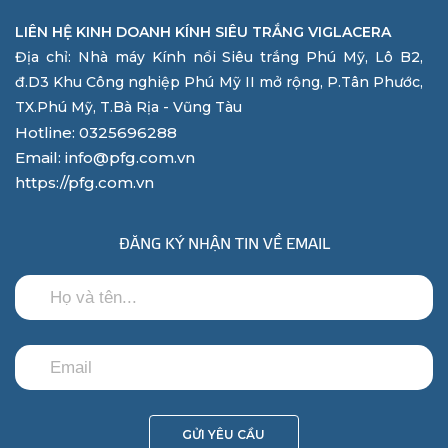
LIÊN HỆ KINH DOANH KÍNH SIÊU TRẮNG VIGLACERA
Địa chỉ: Nhà máy Kính nổi Siêu trắng Phú Mỹ, Lô B2,
đ.D3 Khu Công nghiệp Phú Mỹ II mở rộng, P.Tân Phước,
TX.Phú Mỹ, T.Bà Rịa - Vũng Tàu
Hotline: 0325696288
Email: info@pfg.com.vn
https://pfg.com.vn
ĐĂNG KÝ NHẬN TIN VỀ EMAIL
GỬI YÊU CẦU