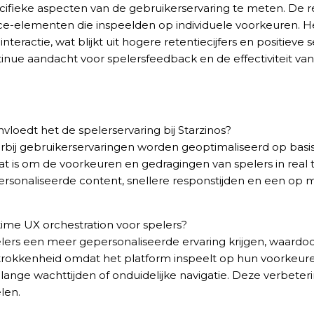
ecifieke aspecten van de gebruikerservaring te meten. De 
ace-elementen die inspeelden op individuele voorkeuren. H
interactie, wat blijkt uit hogere retentiecijfers en posit
nue aandacht voor spelersfeedback en de effectiviteit va
vloedt het de spelerservaring bij Starzinos?
ÊU CẦU
rbij gebruikerservaringen worden geoptimaliseerd op basis 
aat is om de voorkeuren en gedragingen van spelers in real t
rsonaliseerde content, snellere responstijden en een op 
-time UX orchestration voor spelers?
pelers een meer gepersonaliseerde ervaring krijgen, waardo
trokkenheid omdat het platform inspeelt op hun voorkeur
s lange wachttijden of onduidelijke navigatie. Deze verbete
len.