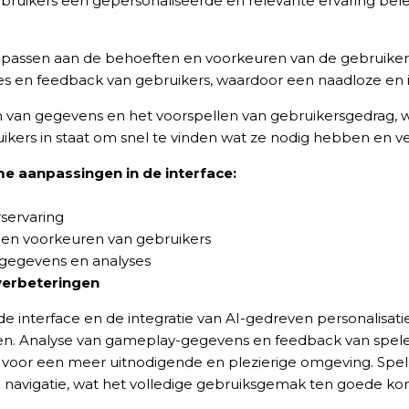
ruikers een gepersonaliseerde en relevante ervaring bele
anpassen aan de behoeften en voorkeuren van de gebruike
ties en feedback van gebruikers, waardoor een naadloze en 
eren van gegevens en het voorspellen van gebruikersgedrag,
ruikers in staat om snel te vinden wat ze nodig hebben en v
me aanpassingen in de interface:
rservaring
-BROCHURE
 en voorkeuren van gebruikers
n gegevens en analyses
HÍ VỀ SẢN PHẨM
verbeteringen
interface en de integratie van AI-gedreven personalisatie, i
. Analyse van gameplay-gegevens en feedback van spelers
voor een meer uitnodigende en plezierige omgeving. Spel
 navigatie, wat het volledige gebruiksgemak ten goede ko