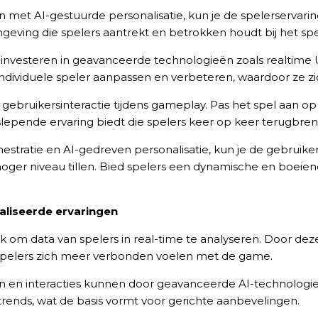
met AI-gestuurde personalisatie, kun je de spelerservaring 
ving die spelers aantrekt en betrokken houdt bij het spe
 investeren in geavanceerde technologieën zoals realtime U
 individuele speler aanpassen en verbeteren, waardoor ze 
an gebruikersinteractie tijdens gameplay. Pas het spel aan 
lepende ervaring biedt die spelers keer op keer terugbren
stratie en AI-gedreven personalisatie, kun je de gebruiker
 hoger niveau tillen. Bied spelers een dynamische en boeie
aliseerde ervaringen
jk om data van spelers in real-time te analyseren. Door d
spelers zich meer verbonden voelen met de game.
n en interacties kunnen door geavanceerde AI-technologi
 trends, wat de basis vormt voor gerichte aanbevelingen.