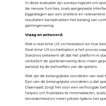
In deze evaluatie zijn surveys ingezet om sp
de nieuwe functies, zoals aangepaste interf
bijgedragen aan een snellere en relevantere 
Nghề nghiệp...
resultaten benadrukken het belang van conti
gamingervaring.
Thành phố...
Vraag en antwoord:
Wat is real-time UX orchestration en hoe beïn
GỬI Y
Real-time UX orchestration is het proces waa
Starzinos betekent dit dat het platform in st
verbetert de spelerservaring door meer gepe
aansluit bij de behoeften van de spelers.
Wat zijn de belangrijkste voordelen van real
Een van de belangrijkste voordelen is dat s
Daarnaast zorgt het voor een verhoogde be
helpen om frustraties te minimaliseren, zoal
tevredenheid en meer plezier tijdens het spe