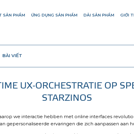
T SẢN PHẨM
ỨNG DỤNG SẢN PHẨM
DẢI SẢN PHẨM
GIỚI T
BÀI VIẾT
TIME UX-ORCHESTRATIE OP SP
STARZINOS
rop we interactie hebben met online interfaces revolutionair
van gepersonaliseerde ervaringen die zich aanpassen aan h