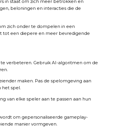
ers in staat om zich meer betrokken en
en, beloningen en interacties die de
 om zich onder te dompelen in een
idt tot een diepere en meer bevredigende
n te verbeteren. Gebruik AI-algoritmen om de
ren.
 boeiender maken. Pas de spelomgeving aan
 het spel.
ring van elke speler aan te passen aan hun
k wordt om gepersonaliseerde gameplay-
boeiende manier vormgeven.