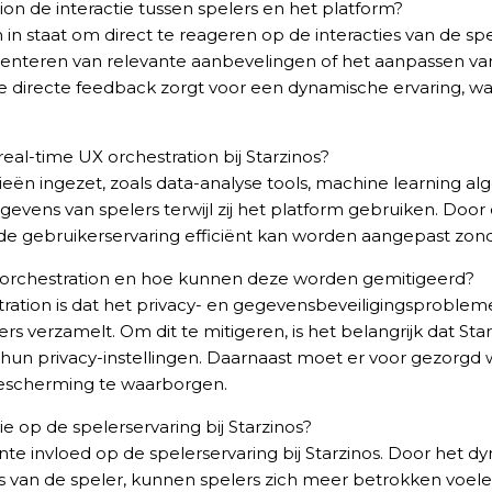
on de interactie tussen spelers en het platform?
m in staat om direct te reageren op de interacties van de 
esenteren van relevante aanbevelingen of het aanpassen van
eze directe feedback zorgt voor een dynamische ervaring, w
al-time UX orchestration bij Starzinos?
ieën ingezet, zoals data-analyse tools, machine learning 
vens van spelers terwijl zij het platform gebruiken. Door
e gebruikerservaring efficiënt kan worden aangepast zond
X orchestration en hoe kunnen deze worden gemitigeerd?
tration is dat het privacy- en gegevensbeveiligingsprobl
s verzamelt. Om dit te mitigeren, is het belangrijk dat Star
 hun privacy-instellingen. Daarnaast moet er voor gezorgd 
escherming te waarborgen.
ie op de spelerservaring bij Starzinos?
ante invloed op de spelerservaring bij Starzinos. Door het
ies van de speler, kunnen spelers zich meer betrokken voel