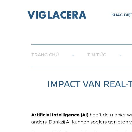
KHÁC BIỆ
TRANG CHỦ
-
TIN TỨC
-
IMPACT VAN REAL-
Artificial Intelligence (AI)
heeft de manier waa
anders. Dankzij AI kunnen spelers genieten 