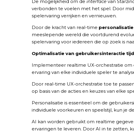
De mogelijkheid om de
interface
van Starzin
verbonden te voelen met het spel. Door midd
spelervaring verrijken en vernieuwen.
Door de kracht van real-time
personalisatie
meeslepende wereld die voortdurend evoluee
spelervaring voor iedereen die op zoek is na
Optimalisatie van gebruikersinteractie ti
Implementeer realtime UX-orchestratie om de
ervaring van elke individuele speler te anal
Door real-time UX-orchestratie toe te passe
op basis van de acties en keuzes van elke s
Personalisatie is essentieel om de gebruiker
individuele voorkeuren en speelstijl, kun je
AI kan worden gebruikt om realtime gegeve
ervaringen te leveren. Door AI in te zetten,