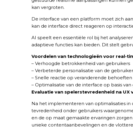
gestuurde realtime aanpassingen kunnen geb
kan vergroten.
De interface van een platform moet zich a
kan de interface direct reageren op interac
AI speelt een essentiële rol bij het analys
adaptieve functies kan bieden. Dit stelt geb
Voordelen van technologieën voor real-ti
– Verhoogde betrokkenheid van gebruikers
– Verbeterde personalisatie van de gebruike
TẢI E
– Snelle reactie op veranderende behoeften
– Optimalisatie van de interface op basis va
TƯ VẤN MIỄN P
Evaluatie van spelerstevredenheid na UX 
Na het implementeren van optimalisaties in de 
tevredenheid onder gebruikers waargenomen
en de op maat gemaakte ervaringen zorgen 
unieke contentaanbevelingen en de vlottere