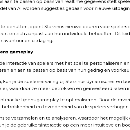
os aan te passen op basis van realtime gegevens stelt spel
el van AI worden suggesties gedaan voor nieuwe uitdaging
te benutten, opent Starzinos nieuwe deuren voor spelers
rt en zich aanpast aan hun individuele behoeften. Dit le
ar avontuur en uitdaging.
jdens gameplay
 interactie van spelers met het spel te personaliseren e
yseren en aan te passen op basis van hun gedrag en voorkeu
n, kun je de spelerservaring bij Starzinos dynamischer en
peler, waardoor ze meer betrokken en geïnvesteerd raken in
sinteractie tijdens gameplay te optimaliseren. Door de erva
 de betrokkenheid en tevredenheid van de spelers verhogen.
ns te verzamelen en te analyseren, waardoor het mogelij
 kun je de gebruikersinteractie op een meer intuïtieve en 