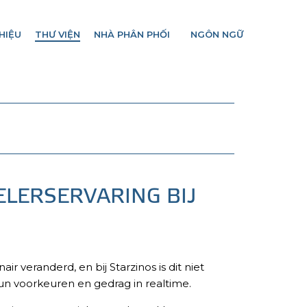
HIỆU
THƯ VIỆN
NHÀ PHÂN PHỐI
NGÔN NGỮ
ELERSERVARING BIJ
 veranderd, en bij Starzinos is dit niet
un voorkeuren en gedrag in realtime.