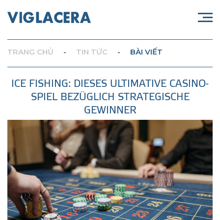
TRANG CHỦ
-
TIN TỨC
-
BÀI VIẾT
ICE FISHING: DIESES ULTIMATIVE CASINO-
SPIEL BEZÜGLICH STRATEGISCHE
GEWINNER