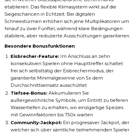
etablieren. Das flexible Klimasystem wirkt auf die
Siegeschancen in Echtzeit: Bei digitalen
Schneestürmen erhöhen sich jene Multiplikatoren um
hinauf zu zwei Fünftel, während klare Bedingungen
stabilere, aber reduzierte Ausschüttungen garantieren.
Besondere Bonusfunktionen
Eisbrecher-Feature:
Im Anschluss an zehn
konsekutiven Spielen ohne Haupttreffer schaltet
frei sich selbsttätig der Eisbrechermodus, der
garantierte Minimalgewinne von 5x dem
Durchschnittseinsatz ausschüttet
Tiefsee-Bonus:
Akkumulieren Sie
außergewöhnliche Symbole, um Eintritt zu tieferen
Wassertiefen zu erhalten, wo einzigartige Spezies
mit Gewinnfaktoren bis 750x warten
Community-Jackpot:
Ein progressiver Jackpot, der
welcher sich über sämtliche teilnehmenden Spieler