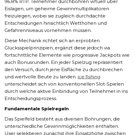
96.8% RTP. Teilnehmer durchbohren virtuell über
GỬI YÊU CẦU
Eislagen, um geheime Gewinnmultiplikatoren
freizulegen, wobei sie zugleich durchdachte
Entscheidungen hinsichtlich Wetthöhen und
Gefahrenniveaus vornehmen müssen.
Diese Mechanik richtet sich an erprobten
Glücksspielprinzipien, ergänzt diese jedoch via
fortschrittliche Elemente wie progressive Jackpots wie
auch Bonusrunden. Ein jeder Spielzug repräsentiert
den Versuch, durch jene Eisfläche zu durchbrechen
und wertvolle Beute zu landen.
ice fishing
unterscheidet sich von konventionellen Slot-Spielen
durch welche aktive Einbindung von Teilnehmer in ins
Entscheidungsprozess.
Fundamentale Spielregeln
Das Spielfeld besteht aus diversen Bohrungen, die
unterschiedliche Gewinnmöglichkeiten enthalten.
User selektieren zunächst ihre Einsatzhöhe zwischen