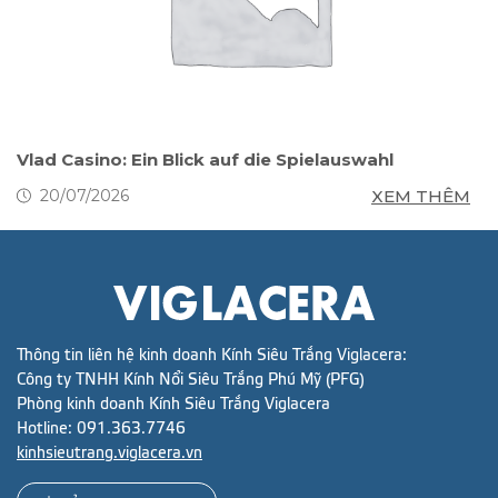
Vlad Casino: Ein Blick auf die Spielauswahl
M
M
XEM THÊM
20/07/2026
Thông tin liên hệ kinh doanh Kính Siêu Trắng Viglacera:
Công ty TNHH Kính Nổi Siêu Trắng Phú Mỹ (PFG)
Phòng kinh doanh Kính Siêu Trắng Viglacera
Hotline:
091.363.7746
kinhsieutrang.viglacera.vn