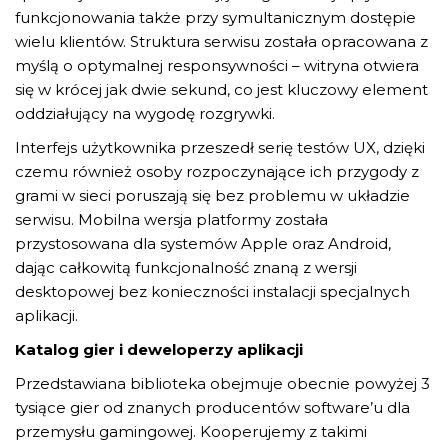
GỬI YÊU CẦU
funkcjonowania także przy symultanicznym dostępie
wielu klientów. Struktura serwisu została opracowana z
myślą o optymalnej responsywności – witryna otwiera
się w krócej jak dwie sekund, co jest kluczowy element
oddziałujący na wygodę rozgrywki.
Interfejs użytkownika przeszedł serię testów UX, dzięki
czemu również osoby rozpoczynające ich przygody z
grami w sieci poruszają się bez problemu w układzie
serwisu. Mobilna wersja platformy została
przystosowana dla systemów Apple oraz Android,
dając całkowitą funkcjonalność znaną z wersji
desktopowej bez konieczności instalacji specjalnych
aplikacji.
Katalog gier i deweloperzy aplikacji
Przedstawiana biblioteka obejmuje obecnie powyżej 3
tysiące gier od znanych producentów software’u dla
przemysłu gamingowej. Kooperujemy z takimi