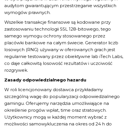
audytom gwarantującym przestrzeganie wszystkich
wymogów prawnych.
Wszelkie transakcje finansowe są kodowane przy
zastosowaniu technologii SSL 128-bitowego, tego
samego wymogu ochrony stosowanego przez
placówki bankowe na całym świecie. Generator liczb
losowych (RNG) używany w oferowanych grach jest
regularnie testowany przez obiektywne lab iTech Labs,
co daje całkowitą losowość rezultatów i uczciwość
rozgrywek.
Zasady odpowiedzialnego hazardu
W roli licencjonowany dostawca przykładamy
szczególną wagę do popularyzacji odpowiedzialnego
gamingu. Oferujemy narzędzia umożliwiające na
określenie progów wpłat, time oraz stratowych.
Użytkownicy mogą w każdej moment wybrać z
możliwości samowykluczenia na okres od 24 h do