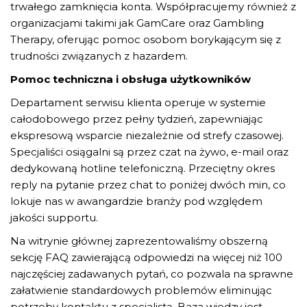
trwałego zamknięcia konta. Współpracujemy również z
organizacjami takimi jak GamCare oraz Gambling
Therapy, oferując pomoc osobom borykającym się z
trudności związanych z hazardem.
Pomoc techniczna i obsługa użytkowników
Departament serwisu klienta operuje w systemie
całodobowego przez pełny tydzień, zapewniając
ekspresową wsparcie niezależnie od strefy czasowej.
Specjaliści osiągalni są przez czat na żywo, e-mail oraz
dedykowaną hotline telefoniczną. Przeciętny okres
reply na pytanie przez chat to poniżej dwóch min, co
lokuje nas w awangardzie branży pod względem
jakości supportu.
Na witrynie głównej zaprezentowaliśmy obszerną
sekcję FAQ zawierającą odpowiedzi na więcej niż 100
najczęściej zadawanych pytań, co pozwala na sprawne
załatwienie standardowych problemów eliminując
potrzeby kontaktu z specjalistą. Baza wiedzy jest