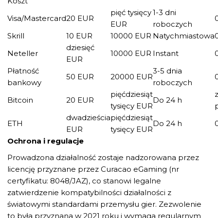
Koszt
pięć tysięcy
1-3 dni
Visa/Mastercard
20 EUR
EUR
roboczych
Skrill
10 EUR
10000 EUR
Natychmiastowa
dziesięć
Neteller
10000 EUR
Instant
EUR
Płatność
3-5 dnia
50 EUR
20000 EUR
bankowy
roboczych
pięćdziesiąt
Bitcoin
20 EUR
Do 24 h
tysięcy EUR
dwadzieścia
pięćdziesiąt
ETH
Do 24 h
EUR
tysięcy EUR
Ochrona i regulacje
Prowadzona działalność zostaje nadzorowana przez
licencję przyznane przez Curacao eGaming (nr
certyfikatu: 8048/JAZ), co stanowi legalne
zatwierdzenie kompatybilności działalności z
światowymi standardami przemysłu gier. Zezwolenie
to była przyznana w 2021 roku i wymaga regularnym