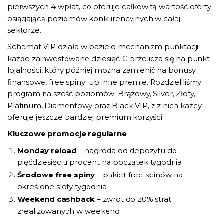
pierwszych 4 wpłat, co oferuje całkowitą wartość oferty
osiągającą poziomów konkurencyjnych w całej
sektorze.
Schemat VIP działa w bazie o mechanizm punktacji –
każde zainwestowane dziesięć € przelicza się na punkt
lojalności, który później można zamienić na bonusy
finansowe, free spiny lub inne premie. Rozdzieliliśmy
program na sześć poziomów: Brązowy, Silver, Złoty,
Platinum, Diamentowy oraz Black VIP, z z nich każdy
oferuje jeszcze bardziej premium korzyści.
Kluczowe promocje regularne
Monday reload
– nagroda od depozytu do
pięćdziesięciu procent na początek tygodnia
Środowe free spiny
– pakiet free spinów na
określone sloty tygodnia
Weekend cashback
– zwrot do 20% strat
zrealizowanych w weekend