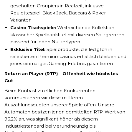
geschulten Croupiers in Realzeit, inklusive
Roulettespiel, Black Jack, Baccara & Poker-
Varianten
Casino-Tischspiele:
Weitreichende Kollektion
klassischer Spielbanktitel mit diversen Satzgrenzen
passend für jeden Nutzertypen
Exklusive Titel:
Spielprodukte, die lediglich in
selektierten Premiumcasinos erhältlich bleiben und
jenes einmaliges Gaming-Erlebnis garantieren
Return an Player (RTP) – Offenheit wie höchstes
Gut
Beim Kontrast zu etlichen Konkurrenten
kommunizieren wir diese mittleren
Auszahlungsquoten unserer Spiele offen. Unsere
Automaten besitzen jenen gemittelten RTP-Wert von
96.2% an, was signifikant höher als diesem
Industriestandard bei vierundneunzig bis