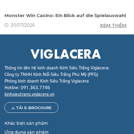
Monster Win Casino: Ein Blick auf die Spielauswahl
F
M
XEM THÊM
20/07/2026
Thông tin liên hệ kinh doanh Kính Siêu Trắng Viglacera:
Công ty TNHH Kính Nổi Siêu Trắng Phú Mỹ (PFG)
Phòng kinh doanh Kính Siêu Trắng Viglacera
Hotline:
091.363.7746
kinhsieutrang.viglacera.vn
TẢI E-BROCHURE
Khác biệt sản phẩm
Ứng dụng sản phẩm