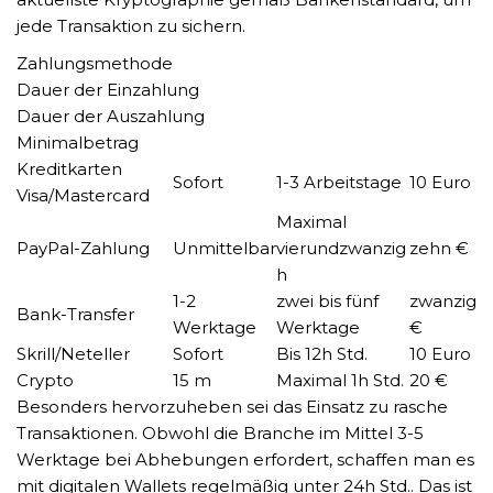
GỬI YÊU CẦU
jede Transaktion zu sichern.
Zahlungsmethode
Dauer der Einzahlung
Dauer der Auszahlung
Minimalbetrag
Kreditkarten
Sofort
1-3 Arbeitstage
10 Euro
Visa/Mastercard
Maximal
PayPal-Zahlung
Unmittelbar
vierundzwanzig
zehn €
h
1-2
zwei bis fünf
zwanzig
Bank-Transfer
Werktage
Werktage
€
Skrill/Neteller
Sofort
Bis 12h Std.
10 Euro
Crypto
15 m
Maximal 1h Std.
20 €
Besonders hervorzuheben sei das Einsatz zu rasche
Transaktionen. Obwohl die Branche im Mittel 3-5
Werktage bei Abhebungen erfordert, schaffen man es
mit digitalen Wallets regelmäßig unter 24h Std.. Das ist