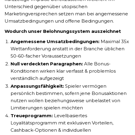
Unterschied gegenüber utopischen
Marketingversprechen setzen man bei angemessene
Umsatzbedingungen und offene Bedingungen.
Wodurch unser Belohnungssystem auszeichnet
Angemessene Umsatzbedingungen:
Maximal 35x
Wettanforderung anstatt in der Branche üblichen
50-60-facher Voraussetzungen
Null verdeckten Paragraphen:
Alle Bonus-
Konditionen wirken klar verfasst & problemlos
verständlich aufgezeigt
Anpassungsfähigkeit:
Spieler vermögen
persönlich bestimmen, sofern jene Bonusaktionen
nutzen wollen beziehungsweise unbelastet von
Limitierungen spielen möchten
Treueprogramm:
Levelbasiertes
Loyalitätsprogramm mit exklusiven Vorteilen,
Cashback-Optionen & individuellen