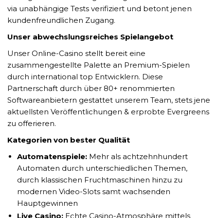
via unabhängige Tests verifiziert und betont jenen
kundenfreundlichen Zugang.
Unser abwechslungsreiches Spielangebot
Unser Online-Casino stellt bereit eine
zusammengestellte Palette an Premium-Spielen
durch international top Entwicklern. Diese
Partnerschaft durch über 80+ renommierten
Softwareanbietern gestattet unserem Team, stets jene
aktuellsten Veröffentlichungen & erprobte Evergreens
zu offerieren.
Kategorien von bester Qualität
Automatenspiele:
Mehr als achtzehnhundert
Automaten durch unterschiedlichen Themen,
durch klassischen Fruchtmaschinen hinzu zu
modernen Video-Slots samt wachsenden
Hauptgewinnen
Live Casino:
Echte Casino-Atmosphäre mittels