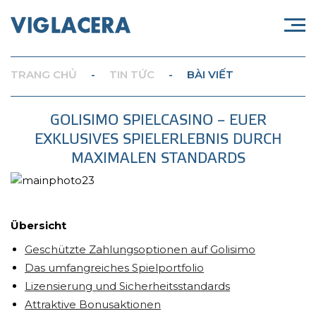
TRANG CHỦ
-
TIN TỨC
-
BÀI VIẾT
GOLISIMO SPIELCASINO – EUER
EXKLUSIVES SPIELERLEBNIS DURCH
MAXIMALEN STANDARDS
Übersicht
Geschützte Zahlungsoptionen auf Golisimo
Das umfangreiches Spielportfolio
Lizensierung und Sicherheitsstandards
Attraktive Bonusaktionen