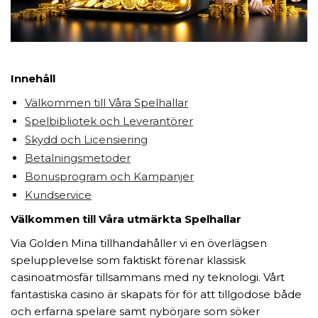
TẢI E-BROCHURE
Innehåll
TƯ VẤN MIỄN PHÍ VỀ SẢN PHẨM
Välkommen till Våra Spelhallar
Spelbibliotek och Leverantörer
Skydd och Licensiering
Betalningsmetoder
Bonusprogram och Kampanjer
Kundservice
Välkommen till Våra utmärkta Spelhallar
Nghề nghiệp...
Via Golden Mina tillhandahåller vi en överlägsen
spelupplevelse som faktiskt förenar klassisk
Thành phố...
casinoatmosfär tillsammans med ny teknologi. Vårt
fantastiska casino är skapats för för att tillgodose både
och erfarna spelare samt nybörjare som söker