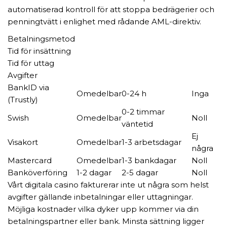
automatiserad kontroll för att stoppa bedrägerier och
penningtvätt i enlighet med rådande AML-direktiv.
Betalningsmetod
Tid för insättning
Tid för uttag
Avgifter
BankID via
Omedelbar
0-24 h
Inga
(Trustly)
0-2 timmar
Swish
Omedelbar
Noll
väntetid
Ej
Visakort
Omedelbar
1-3 arbetsdagar
några
Mastercard
Omedelbar
1-3 bankdagar
Noll
Banköverföring
1-2 dagar
2-5 dagar
Noll
Vårt digitala casino fakturerar inte ut några som helst
avgifter gällande inbetalningar eller uttagningar.
Möjliga kostnader vilka dyker upp kommer via din
betalningspartner eller bank. Minsta sättning ligger