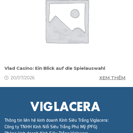
Vlad Casino: Ein Blick auf die Spielauswahl
M
M
XEM THÊM
20/07/2026
Thông tin liên hệ kinh doanh Kính Siêu Trắng Viglacera:
Công ty TNHH Kính Nổi Siêu Trắng Phú Mỹ (PFG)