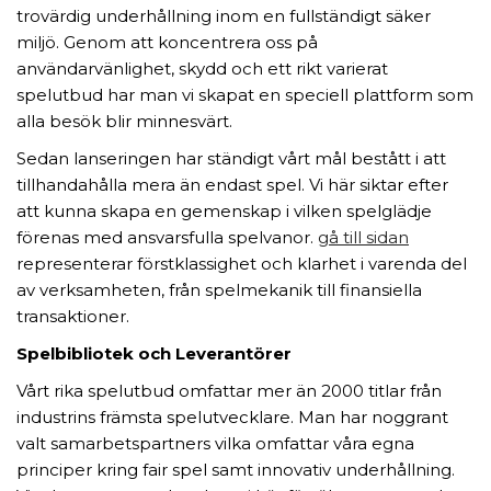
GỬI YÊU CẦU
trovärdig underhållning inom en fullständigt säker
miljö. Genom att koncentrera oss på
användarvänlighet, skydd och ett rikt varierat
spelutbud har man vi skapat en speciell plattform som
alla besök blir minnesvärt.
Sedan lanseringen har ständigt vårt mål bestått i att
tillhandahålla mera än endast spel. Vi här siktar efter
att kunna skapa en gemenskap i vilken spelglädje
förenas med ansvarsfulla spelvanor.
gå till sidan
representerar förstklassighet och klarhet i varenda del
av verksamheten, från spelmekanik till finansiella
transaktioner.
Spelbibliotek och Leverantörer
Vårt rika spelutbud omfattar mer än 2000 titlar från
industrins främsta spelutvecklare. Man har noggrant
valt samarbetspartners vilka omfattar våra egna
principer kring fair spel samt innovativ underhållning.