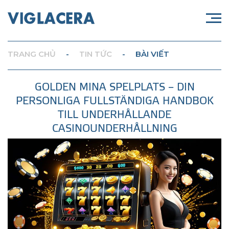
TRANG CHỦ
-
TIN TỨC
-
BÀI VIẾT
GOLDEN MINA SPELPLATS – DIN
PERSONLIGA FULLSTÄNDIGA HANDBOK
TILL UNDERHÅLLANDE
CASINOUNDERHÅLLNING