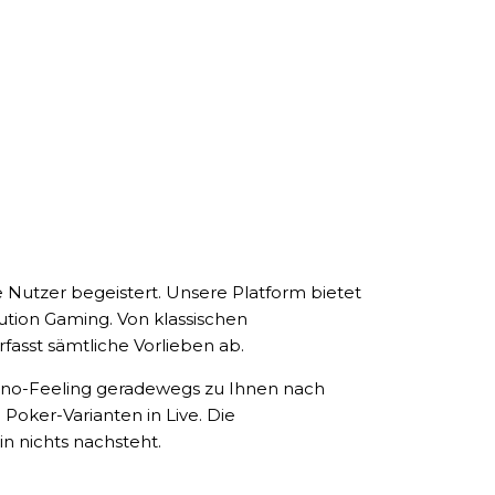
 Nutzer begeistert. Unsere Platform bietet
ution Gaming. Von klassischen
fasst sämtliche Vorlieben ab.
asino-Feeling geradewegs zu Ihnen nach
Poker-Varianten in Live. Die
n nichts nachsteht.