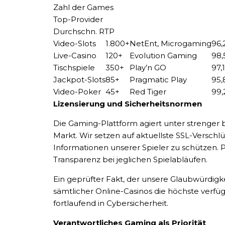
Zahl der Games
Top-Provider
Durchschn. RTP
Video-Slots
1.800+
NetEnt, Microgaming
96,
Live-Casino
120+
Evolution Gaming
98
Tischspiele
350+
Play’n GO
97,
Jackpot-Slots
85+
Pragmatic Play
95
Video-Poker
45+
Red Tiger
99
Lizensierung und Sicherheitsnormen
Die Gaming-Plattform agiert unter strenge
Markt. Wir setzen auf aktuellste SSL-Versch
Informationen unserer Spieler zu schützen.
Transparenz bei jeglichen Spielabläufen.
Ein geprüfter Fakt, der unsere Glaubwürdig
sämtlicher Online-Casinos die höchste verfü
fortlaufend in Cybersicherheit.
Verantwortliches Gaming als Priorität