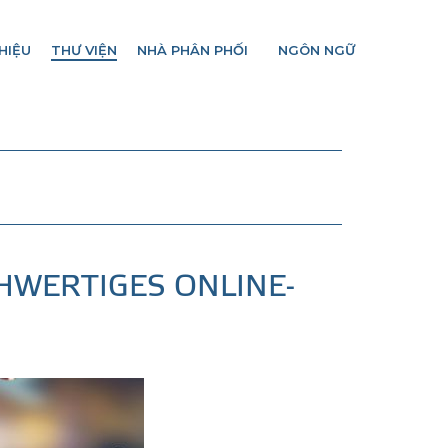
HIỆU
THƯ VIỆN
NHÀ PHÂN PHỐI
NGÔN NGỮ
HWERTIGES ONLINE-