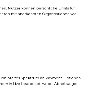
en. Nutzer können persönliche Limits für
orieren mit anerkannten Organisationen wie
r ein breites Spektrum an Payment-Optionen
erden in Live bearbeitet, wobei Abhebungen