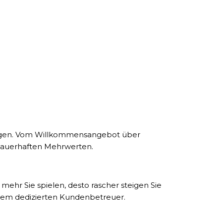
rdigen. Vom Willkommensangebot über
 dauerhaften Mehrwerten.
mehr Sie spielen, desto rascher steigen Sie
inem dedizierten Kundenbetreuer.