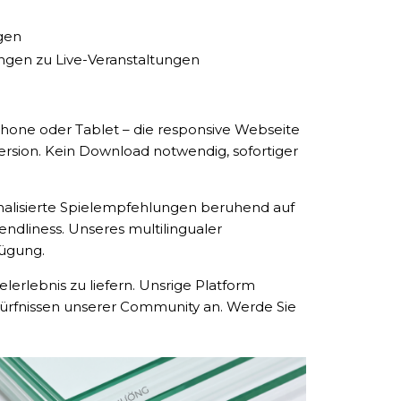
gen
ngen zu Live-Veranstaltungen
phone oder Tablet – die responsive Webseite
version. Kein Download notwendig, sofortiger
sonalisierte Spielempfehlungen beruhend auf
ndliness. Unseres multilingualer
fügung.
lerlebnis zu liefern. Unsrige Platform
dürfnissen unserer Community an. Werde Sie