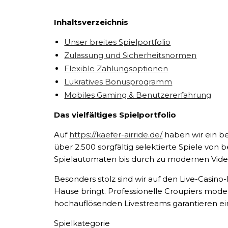
Inhaltsverzeichnis
Unser breites Spielportfolio
Zulassung und Sicherheitsnormen
Flexible Zahlungsoptionen
Lukratives Bonusprogramm
Mobiles Gaming & Benutzererfahrung
Das vielfältiges Spielportfolio
Auf
https://kaefer-airride.de/
haben wir ein be
über 2.500 sorgfältig selektierte Spiele von
Spielautomaten bis durch zu modernen Video 
Besonders stolz sind wir auf den Live-Casin
Hause bringt. Professionelle Croupiers moder
hochauflösenden Livestreams garantieren ein
Spielkategorie