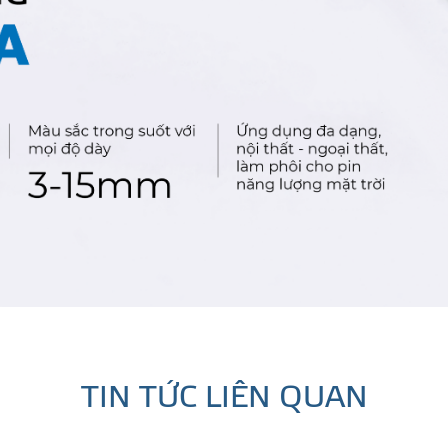
TIN TỨC LIÊN QUAN