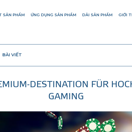
T SẢN PHẨM
ỨNG DỤNG SẢN PHẨM
DẢI SẢN PHẨM
GIỚI T
BÀI VIẾT
EMIUM-DESTINATION FÜR HOC
GAMING