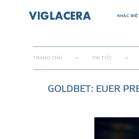
KHÁC BIỆ
TRANG CHỦ
-
TIN TỨC
-
GOLDBET: EUER PR