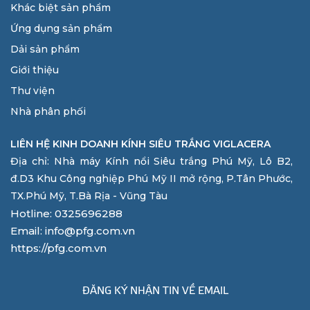
Khác biệt sản phẩm
Ứng dụng sản phẩm
Dải sản phẩm
Giới thiệu
Thư viện
Nhà phân phối
LIÊN HỆ KINH DOANH KÍNH SIÊU TRẮNG VIGLACERA
Địa chỉ: Nhà máy Kính nổi Siêu trắng Phú Mỹ, Lô B2,
đ.D3 Khu Công nghiệp Phú Mỹ II mở rộng, P.Tân Phước,
TX.Phú Mỹ, T.Bà Rịa - Vũng Tàu
Hotline: 0325696288
Email: info@pfg.com.vn
https://pfg.com.vn
ĐĂNG KÝ NHẬN TIN VỀ EMAIL