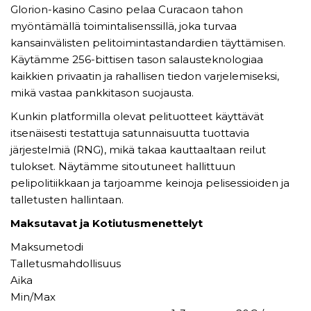
Glorion-kasino Casino pelaa Curacaon tahon
myöntämällä toimintalisenssillä, joka turvaa
kansainvälisten pelitoimintastandardien täyttämisen.
Käytämme 256-bittisen tason salausteknologiaa
kaikkien privaatin ja rahallisen tiedon varjelemiseksi,
mikä vastaa pankkitason suojausta.
Kunkin platformilla olevat pelituotteet käyttävät
itsenäisesti testattuja satunnaisuutta tuottavia
järjestelmiä (RNG), mikä takaa kauttaaltaan reilut
tulokset. Näytämme sitoutuneet hallittuun
pelipolitiikkaan ja tarjoamme keinoja pelisessioiden ja
talletusten hallintaan.
Maksutavat ja Kotiutusmenettelyt
Maksumetodi
Talletusmahdollisuus
Aika
Min/Max