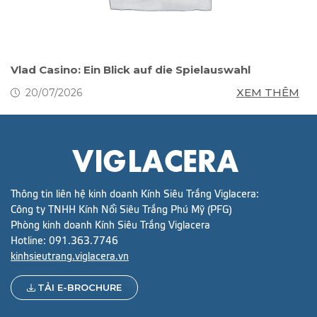
Vlad Casino: Ein Blick auf die Spielauswahl
M
M
XEM THÊM
20/07/2026
Thông tin liên hệ kinh doanh Kính Siêu Trắng Viglacera:
Công ty TNHH Kính Nổi Siêu Trắng Phú Mỹ (PFG)
Phòng kinh doanh Kính Siêu Trắng Viglacera
Hotline:
091.363.7746
kinhsieutrang.viglacera.vn
TẢI E-BROCHURE