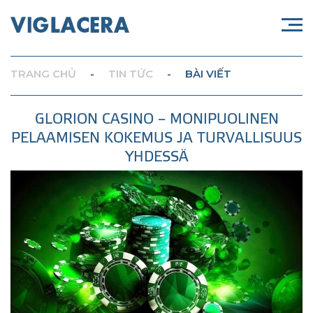
TRANG CHỦ
-
TIN TỨC
-
BÀI VIẾT
GLORION CASINO – MONIPUOLINEN
PELAAMISEN KOKEMUS JA TURVALLISUUS
YHDESSÄ