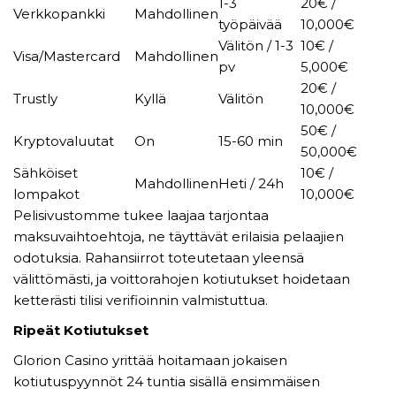
1-3
20€ /
Verkkopankki
Mahdollinen
työpäivää
10,000€
Välitön / 1-3
10€ /
Visa/Mastercard
Mahdollinen
pv
5,000€
20€ /
Trustly
Kyllä
Välitön
10,000€
50€ /
Kryptovaluutat
On
15-60 min
50,000€
Sähköiset
10€ /
Mahdollinen
Heti / 24h
lompakot
10,000€
Pelisivustomme tukee laajaa tarjontaa
maksuvaihtoehtoja, ne täyttävät erilaisia pelaajien
odotuksia. Rahansiirrot toteutetaan yleensä
välittömästi, ja voittorahojen kotiutukset hoidetaan
ketterästi tilisi verifioinnin valmistuttua.
Ripeät Kotiutukset
Glorion Casino yrittää hoitamaan jokaisen
kotiutuspyynnöt 24 tuntia sisällä ensimmäisen