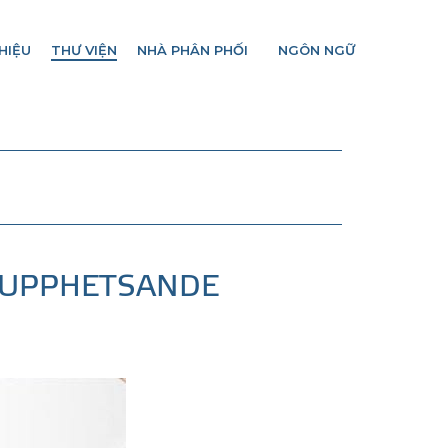
HIỆU
THƯ VIỆN
NHÀ PHÂN PHỐI
NGÔN NGỮ
L UPPHETSANDE