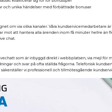
tiskt kvalificerar sig för för bonusspel
ÊU CẦU
ar och unika händelser med förbättrade bonusar
 dygnet om via olika kanaler. Våra kundservicemedarbetare
ar mot att hantera alla ärenden inom få minuter hellre än fle
ive chat.
hatt som är inbyggd direkt i webbplatsen, via mejl för min
ngar och svar på ofta ställda frågorna. Telefonisk kundservi
, säkerställer vi professionell och tillmötesgående kundserv