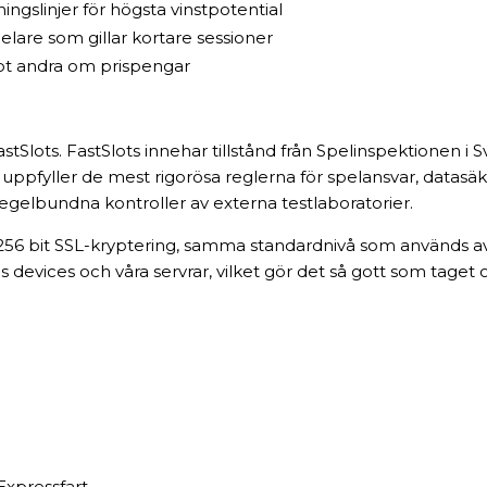
ngslinjer för högsta vinstpotential
elare som gillar kortare sessioner
ot andra om prispengar
Slots. FastSlots innehar tillstånd från Spelinspektionen i Sv
ts uppfyller de mest rigorösa reglerna för spelansvar, datasä
regelbundna kontroller av externa testlaboratorier.
å 256 bit SSL-kryptering, samma standardnivå som används a
evices och våra servrar, vilket gör det så gott som taget om
Expressfart