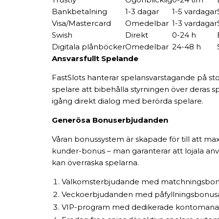
Bankbetalning
1-3 dagar
1-5 vardagar
TẢI E
Visa/Mastercard
Omedelbar
1-3 vardagar
Swish
Direkt
0-24 h
Digitala plånböcker
Omedelbar
24-48 h
TƯ VẤN MIỄN P
Ansvarsfullt Spelande
FastSlots hanterar spelansvarstagande på stort 
spelare att bibehålla styrningen över deras 
igång direkt dialog med berörda spelare.
Generösa Bonuserbjudanden
Våran bonussystem är skapade för till att ma
kunder-bonus – man garanterar att lojala anvä
Nghề nghiệp...
kan överraska spelarna.
Välkomsterbjudande med matchningsbonus på
Thành phố...
Veckoerbjudanden med påfyllningsbonusa
VIP-program med dedikerade kontomanager