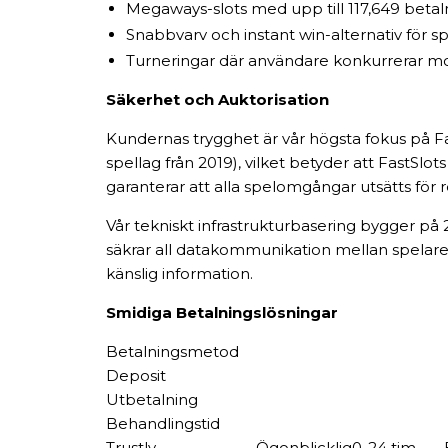
Megaways-slots med upp till 117,649 betalni
Snabbvarv och instant win-alternativ för sp
Turneringar där användare konkurrerar m
Säkerhet och Auktorisation
Kundernas trygghet är vår högsta fokus på Fast
spellag från 2019), vilket betyder att FastSlo
garanterar att alla spelomgångar utsätts för 
Vår tekniskt infrastrukturbasering bygger p
säkrar all datakommunikation mellan spelares d
känslig information.
Smidiga Betalningslösningar
Betalningsmetod
Deposit
Utbetalning
Behandlingstid
Trustly
Ögonblicklig
0-24 tim