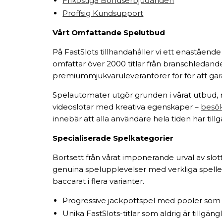
Frikostiga Bonuserbjudanden
Proffsig Kundsupport
Vårt Omfattande Spelutbud
På FastSlots tillhandahåller vi ett enaståend
omfattar över 2000 titlar från branschledande
premiummjukvaruleverantörer för för att gara
Spelautomater utgör grunden i vårat utbud, m
videoslotar med kreativa egenskaper –
besö
innebär att alla användare hela tiden har tillgå
Specialiserade Spelkategorier
Bortsett från vårat imponerande urval av slot
genuina spelupplevelser med verkliga spelled
baccarat i flera varianter.
Progressive jackpottspel med pooler som 
Unika FastSlots-titlar som aldrig är tillgän