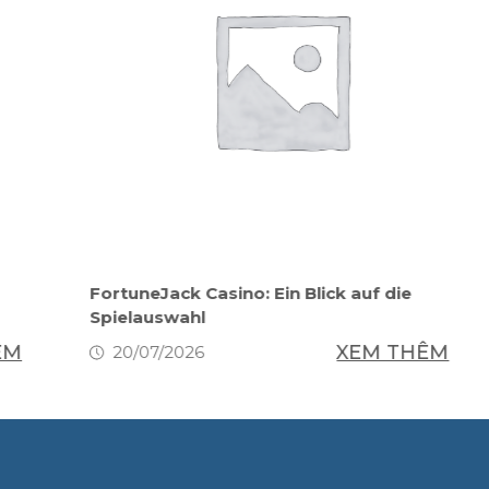
FortuneJack Casino: Ein Blick auf die
Spielauswahl
XEM THÊM
20/07/2026