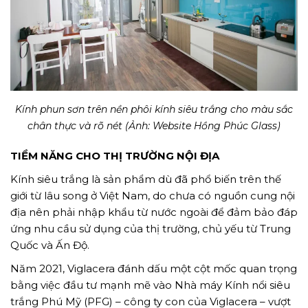
Kính phun sơn trên nền phôi kính siêu trắng cho màu sắc
chân thực và rõ nét (Ảnh: Website Hồng Phúc Glass)
TIỀM NĂNG CHO THỊ TRƯỜNG NỘI ĐỊA
Kính siêu trắng là sản phẩm dù đã phổ biến trên thế
giới từ lâu song ở Việt Nam, do chưa có nguồn cung nội
địa nên phải nhập khẩu từ nước ngoài để đảm bảo đáp
ứng nhu cầu sử dụng của thị trường, chủ yếu từ Trung
Quốc và Ấn Độ.
Năm 2021, Viglacera đánh dấu một cột mốc quan trọng
bằng việc đầu tư mạnh mẽ vào Nhà máy Kính nổi siêu
trắng Phú Mỹ (PFG) – công ty con của Viglacera – vượt