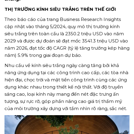
THỊ TRƯỜNG KÍNH SIÊU TRẮNG TRÊN THẾ GIỚI
Theo báo cáo của trang Business Research Insights
DOWN E-BROCHURE
cập nhật vào tháng 5/2024, quy mô thị trường kính
siêu trắng trên toàn cầu là 2350.2 triệu USD vào năm
FREE PRODUCT CONSULTATION
2029 và được dự đoán sẽ đạt mốc 3541.3 triệu USD vào
năm 2026, đạt tốc độ CAGR (tỷ lệ tăng trưởng kép hàng
năm) 5.9% trong giai đoạn dự báo.
Nhu cầu về kính siêu trắng ngày càng tăng bởi khả
năng ứng dụng tại các công trình cao cấp, các tòa nhà
hiện đại, chọc trời và mặt tiền công trình cùng các ứng
dụng khác nhau trong thiết kế nội thất. Với độ truyền
Occupation...
sáng cao, loại kính này mang đến nét đặc trưng ấn
tượng, sự rực rỡ, góp phần nâng cao giá trị thẩm mỹ
của môi trường xây dựng với tầm nhìn rõ ràng, sắc nét.
City...