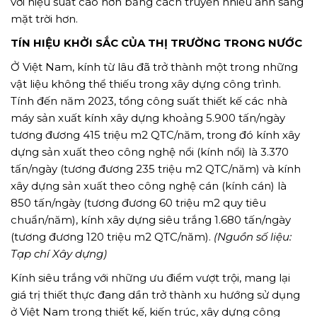
với hiệu suất cao hơn bằng cách truyền nhiều ánh sáng
mặt trời hơn.
TÍN HIỆU KHỞI SẮC CỦA THỊ TRƯỜNG TRONG NƯỚC
Ở Việt Nam, kính từ lâu đã trở thành một trong những
vật liệu không thể thiếu trong xây dựng công trình.
Tính đến năm 2023, tổng công suất thiết kế các nhà
máy sản xuất kính xây dựng khoảng 5.900 tấn/ngày
tương đương 415 triệu m2 QTC/năm, trong đó kính xây
dựng sản xuất theo công nghệ nổi (kính nổi) là 3.370
tấn/ngày (tương đương 235 triệu m2 QTC/năm) và kính
xây dựng sản xuất theo công nghệ cán (kính cán) là
850 tấn/ngày (tương đương 60 triệu m2 quy tiêu
chuẩn/năm), kính xây dựng siêu trắng 1.680 tấn/ngày
(tương đương 120 triệu m2 QTC/năm).
(Nguồn số liệu:
Tạp chí Xây dựng)
Kính siêu trắng với những ưu điểm vượt trội, mang lại
giá trị thiết thực đang dần trở thành xu hướng sử dụng
ở Việt Nam trong thiết kế, kiến trúc, xây dựng công