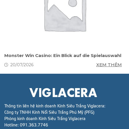
Monster Win Casino: Ein Blick auf die Spielauswahl
F
M
XEM THÊM
20/07/2026
Thông tin liên hệ kinh doanh Kính Siêu Trắng Viglacera:
Công ty TNHH Kính Nổi Siêu Trắng Phú Mỹ (PFG)
Phòng kinh doanh Kính Siêu Trắng Viglacera
Hotline:
091.363.7746