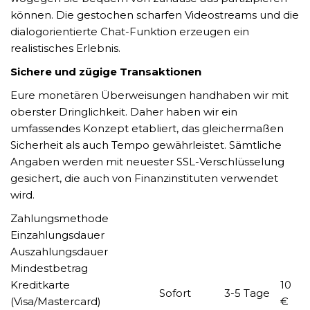
können. Die gestochen scharfen Videostreams und die
dialogorientierte Chat-Funktion erzeugen ein
realistisches Erlebnis.
Sichere und zügige Transaktionen
Eure monetären Überweisungen handhaben wir mit
oberster Dringlichkeit. Daher haben wir ein
umfassendes Konzept etabliert, das gleichermaßen
Sicherheit als auch Tempo gewährleistet. Sämtliche
Angaben werden mit neuester SSL-Verschlüsselung
gesichert, die auch von Finanzinstituten verwendet
wird.
Zahlungsmethode
Einzahlungsdauer
Auszahlungsdauer
Mindestbetrag
Kreditkarte
10
Sofort
3-5 Tage
(Visa/Mastercard)
€