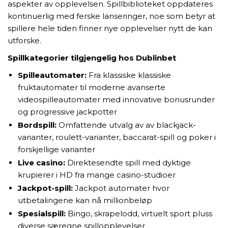
aspekter av opplevelsen. Spillbiblioteket oppdateres
kontinuerlig med ferske lanseringer, noe som betyr at
spillere hele tiden finner nye opplevelser nytt de kan
utforske.
Spillkategorier tilgjengelig hos Dublinbet
Spilleautomater:
Fra klassiske klassiske
fruktautomater til moderne avanserte
videospilleautomater med innovative bonusrunder
og progressive jackpotter
Bordspill:
Omfattende utvalg av av blackjack-
varianter, roulett-varianter, baccarat-spill og poker i
forskjellige varianter
Live casino:
Direktesendte spill med dyktige
krupierer i HD fra mange casino-studioer
Jackpot-spill:
Jackpot automater hvor
utbetalingene kan nå millionbeløp
Spesialspill:
Bingo, skrapelodd, virtuelt sport pluss
diverse særegne spillopplevelser