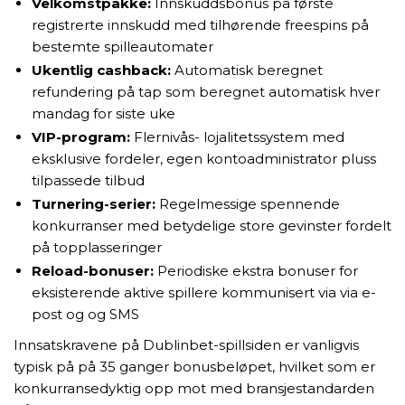
Velkomstpakke:
Innskuddsbonus på første
registrerte innskudd med tilhørende freespins på
bestemte spilleautomater
Ukentlig cashback:
Automatisk beregnet
refundering på tap som beregnet automatisk hver
mandag for siste uke
VIP-program:
Flernivås- lojalitetssystem med
eksklusive fordeler, egen kontoadministrator pluss
tilpassede tilbud
Turnering-serier:
Regelmessige spennende
konkurranser med betydelige store gevinster fordelt
på topplasseringer
Reload-bonuser:
Periodiske ekstra bonuser for
eksisterende aktive spillere kommunisert via via e-
post og og SMS
Innsatskravene på Dublinbet-spillsiden er vanligvis
typisk på på 35 ganger bonusbeløpet, hvilket som er
konkurransedyktig opp mot med bransjestandarden