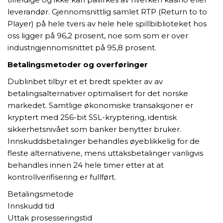
leverandør. Gjennomsnittlig samlet RTP (Return to to
Player) på hele tvers av hele hele spillbiblioteket hos
oss ligger på 96,2 prosent, noe som som er over
industrigjennomsnittet på 95,8 prosent.
Betalingsmetoder og overføringer
Dublinbet tilbyr et et bredt spekter av av
betalingsalternativer optimalisert for det norske
markedet. Samtlige økonomiske transaksjoner er
kryptert med 256-bit SSL-kryptering, identisk
sikkerhetsnivået som banker benytter bruker.
Innskuddsbetalinger behandles øyeblikkelig for de
fleste alternativene, mens uttaksbetalinger vanligvis
behandles innen 24 hele timer etter at at
kontrollverifisering er fullført.
Betalingsmetode
Innskudd tid
Uttak prosesseringstid