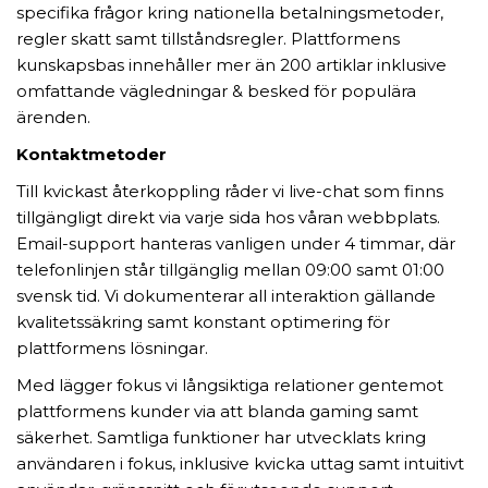
specifika frågor kring nationella betalningsmetoder,
regler skatt samt tillståndsregler. Plattformens
kunskapsbas innehåller mer än 200 artiklar inklusive
omfattande vägledningar & besked för populära
ärenden.
Kontaktmetoder
Till kvickast återkoppling råder vi live-chat som finns
tillgängligt direkt via varje sida hos våran webbplats.
Email-support hanteras vanligen under 4 timmar, där
telefonlinjen står tillgänglig mellan 09:00 samt 01:00
svensk tid. Vi dokumenterar all interaktion gällande
kvalitetssäkring samt konstant optimering för
plattformens lösningar.
Med lägger fokus vi långsiktiga relationer gentemot
plattformens kunder via att blanda gaming samt
säkerhet. Samtliga funktioner har utvecklats kring
användaren i fokus, inklusive kvicka uttag samt intuitivt