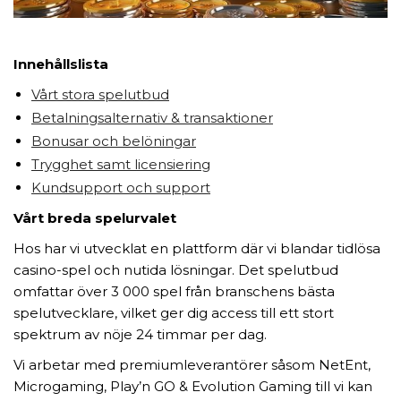
Innehållslista
TẢI E-BROCHURE
Vårt stora spelutbud
TƯ VẤN MIỄN PHÍ VỀ SẢN PHẨM
Betalningsalternativ & transaktioner
Bonusar och belöningar
Trygghet samt licensiering
Kundsupport och support
Vårt breda spelurvalet
Hos har vi utvecklat en plattform där vi blandar tidlösa
casino-spel och nutida lösningar. Det spelutbud
Nghề nghiệp...
omfattar över 3 000 spel från branschens bästa
spelutvecklare, vilket ger dig access till ett stort
spektrum av nöje 24 timmar per dag.
Thành phố...
Vi arbetar med premiumleverantörer såsom NetEnt,
Microgaming, Play’n GO & Evolution Gaming till vi kan