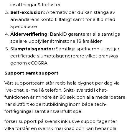
insättningar & förluster
Self-exclusion:
Alternativ där du kan stänga av
användarens konto tillfälligt samt för alltid med
Spelpaus.se
Ålderverifiering:
BankID garanterar alla samtliga
spelare uppfyller åtminstone 18 års ålder
Slumptalsgenator:
Samtliga spelnamn utnyttjar
certifierade slumptalsgenererare vilket granskas
genom eCOGRA
Support samt support
Vårt supportteam står redo hela dygnet per dag via
live-chat, e-mail & telefon. Snitt- svarstid i chat-
funktionen är mindre än 90 sek, och alla medarbetare
har slutfört expertutbildning inom både tech-
förfrågningar samt ansvarsfullt spel.
förser support på svensk inklusive supportagenter
vilka förstår en svensk marknad och kan behandla