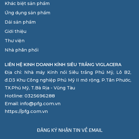
Khác biệt sản phẩm
Ứng dụng sản phẩm
Dải sản phẩm
Giới thiệu
Thư viện
Nhà phân phối
LIÊN HỆ KINH DOANH KÍNH SIÊU TRẮNG VIGLACERA
Địa chỉ: Nhà máy Kính nổi Siêu trắng Phú Mỹ, Lô B2,
đ.D3 Khu Công nghiệp Phú Mỹ II mở rộng, P.Tân Phước,
TX.Phú Mỹ, T.Bà Rịa - Vũng Tàu
Hotline: 0325696288
Email: info@pfg.com.vn
https://pfg.com.vn
ĐĂNG KÝ NHẬN TIN VỀ EMAIL