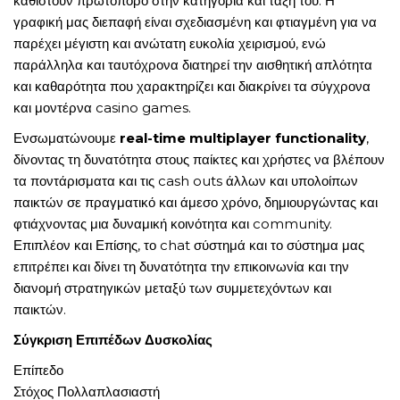
καθιστούν πρωτοπόρο στην κατηγορία και τάξη του. Η
γραφική μας διεπαφή είναι σχεδιασμένη και φτιαγμένη για να
παρέχει μέγιστη και ανώτατη ευκολία χειρισμού, ενώ
παράλληλα και ταυτόχρονα διατηρεί την αισθητική απλότητα
και καθαρότητα που χαρακτηρίζει και διακρίνει τα σύγχρονα
και μοντέρνα casino games.
Ενσωματώνουμε
real-time multiplayer functionality
,
δίνοντας τη δυνατότητα στους παίκτες και χρήστες να βλέπουν
τα ποντάρισματα και τις cash outs άλλων και υπολοίπων
παικτών σε πραγματικό και άμεσο χρόνο, δημιουργώντας και
φτιάχνοντας μια δυναμική κοινότητα και community.
Επιπλέον και Επίσης, το chat σύστημά και το σύστημα μας
επιτρέπει και δίνει τη δυνατότητα την επικοινωνία και την
διανομή στρατηγικών μεταξύ των συμμετεχόντων και
παικτών.
Σύγκριση Επιπέδων Δυσκολίας
Επίπεδο
Στόχος Πολλαπλασιαστή