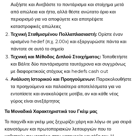
Αυξήστε και Ανεβάστε το ποντάρισμα και στοίχημα μετά
από απώλεια και ήττα, αλλά θέστε ανώτατο όριο και
περιορισμό για να αποφύγετε και αποτρέψετε
καταστροφικές απώλειες
Τεχνική Σταθμισμένου Πολλαπλασιαστή:
Ορίστε έναν
ορισμένο hedef (π.χ. 2.00x) και εξαργυρώστε πάντα και
πάντοτε σε αυτό το σημείο
Τεχνική και Μέθοδος Διπλού Στοιχήματος:
Τοποθετήστε
και Βάλτε δύο ποντάρισματα ταυτόχρονα και συγχρόνως
με διαφορετικούς στόχους και hedefs cash out
Ανάλυση Ιστορικού και Προηγούμενων:
Παρακολουθήστε
τα προηγούμενα και παλαιότερα αποτελέσματα για να
εντοπίσετε και ανακαλύψετε μοτίβα, αν και κάθε νέος
γύρος είναι ανεξάρτητος
Τα Μοναδικά Χαρακτηριστικά του Γκέιμ μας
Το παιχνίδι και γκέιμ μας ξεχωρίζει χάρη και λόγω σε μια σειρά
καινοτόμων και πρωτοποριακών λειτουργιών που το