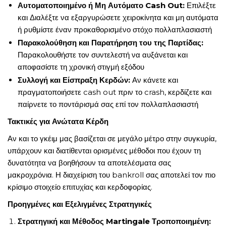
Αυτοματοποιημένο ή Μη Αυτόματο Cash Out:
Επιλέξτε
και Διαλέξτε να εξαργυρώσετε χειροκίνητα και μη αυτόματα
ή ρυθμίστε έναν προκαθορισμένο στόχο πολλαπλασιαστή
Παρακολούθηση και Παρατήρηση του της Παρτίδας:
Παρακολουθήστε τον συντελεστή να αυξάνεται και
αποφασίστε τη χρονική στιγμή εξόδου
Συλλογή και Είσπραξη Κερδών:
Αν κάνετε και
πραγματοποιήσετε cash out πριν το crash, κερδίζετε και
παίρνετε το ποντάρισμά σας επί τον πολλαπλασιαστή
Τακτικές για Ανώτατα Κέρδη
Αν και το γκέιμ μας βασίζεται σε μεγάλο μέτρο στην συγκυρία,
υπάρχουν και διατίθενται ορισμένες μέθοδοι που έχουν τη
δυνατότητα να βοηθήσουν τα αποτελέσματα σας
μακροχρόνια. Η διαχείριση του bankroll σας αποτελεί τον πιο
κρίσιμο στοιχείο επιτυχίας και κερδοφορίας.
Προηγμένες και Εξελιγμένες Στρατηγικές
Στρατηγική και Μέθοδος Martingale Τροποποιημένη: