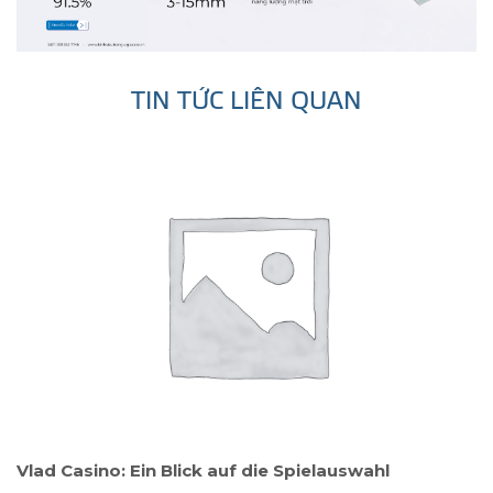
TIN TỨC LIÊN QUAN
Vlad Casino: Ein Blick auf die Spielauswahl
M