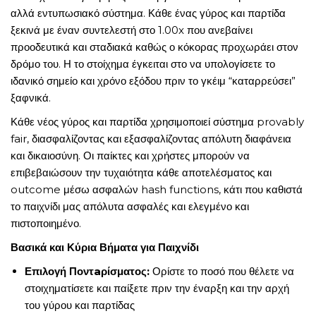
αλλά εντυπωσιακό σύστημα. Κάθε ένας γύρος και παρτίδα
ξεκινά με έναν συντελεστή στο 1.00x που ανεβαίνει
προοδευτικά και σταδιακά καθώς ο κόκορας προχωράει στον
δρόμο του. Η το στοίχημα έγκειται στο να υπολογίσετε το
ιδανικό σημείο και χρόνο εξόδου πριν το γκέιμ “καταρρεύσει”
ξαφνικά.
Κάθε νέος γύρος και παρτίδα χρησιμοποιεί σύστημα provably
fair, διασφαλίζοντας και εξασφαλίζοντας απόλυτη διαφάνεια
και δικαιοσύνη. Οι παίκτες και χρήστες μπορούν να
επιβεβαιώσουν την τυχαιότητα κάθε αποτελέσματος και
outcome μέσω ασφαλών hash functions, κάτι που καθιστά
το παιχνίδι μας απόλυτα ασφαλές και ελεγμένο και
πιστοποιημένο.
Βασικά και Κύρια Βήματα για Παιχνίδι
Επιλογή Ποντaρίσματος:
Ορίστε το ποσό που θέλετε να
στοιχηματίσετε και παίξετε πριν την έναρξη και την αρχή
του γύρου και παρτίδας