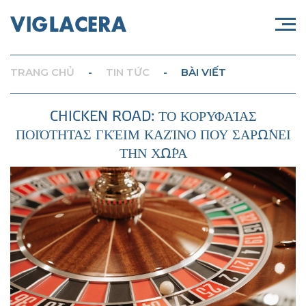
TRANG CHỦ
-
TIN TỨC
-
BÀI VIẾT
CHICKEN ROAD: ΤΟ ΚΟΡΥΦΑΊΑΣ
ΠΟΙΌΤΗΤΑΣ ΓΚΈΙΜ ΚΑΖΊΝΟ ΠΟΥ ΣΑΡΏΝΕΙ
ΤΗΝ ΧΏΡΑ