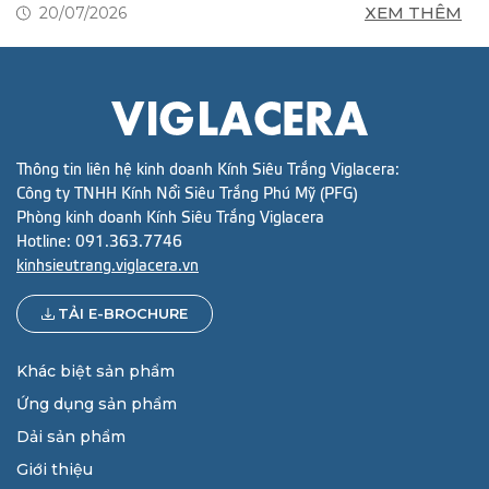
M
XEM THÊM
20/07/2026
Thông tin liên hệ kinh doanh Kính Siêu Trắng Viglacera:
Công ty TNHH Kính Nổi Siêu Trắng Phú Mỹ (PFG)
Phòng kinh doanh Kính Siêu Trắng Viglacera
Hotline:
091.363.7746
kinhsieutrang.viglacera.vn
TẢI E-BROCHURE
Khác biệt sản phẩm
Ứng dụng sản phẩm
Dải sản phẩm
Giới thiệu