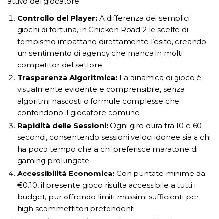
attivo del giocatore.
Controllo del Player:
A differenza dei semplici
giochi di fortuna, in Chicken Road 2 le scelte di
tempismo impattano direttamente l’esito, creando
un sentimento di agency che manca in molti
competitor del settore
Trasparenza Algoritmica:
La dinamica di gioco è
visualmente evidente e comprensibile, senza
algoritmi nascosti o formule complesse che
confondono il giocatore comune
Rapidità delle Sessioni:
Ogni giro dura tra 10 e 60
secondi, consentendo sessioni veloci idonee sia a chi
ha poco tempo che a chi preferisce maratone di
gaming prolungate
Accessibilità Economica:
Con puntate minime da
€0.10, il presente gioco risulta accessibile a tutti i
budget, pur offrendo limiti massimi sufficienti per
high scommettitori pretendenti