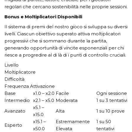
regolari che cercano sostenibilità nelle proprie sessioni.
Bonus e Moltiplicatori Disponibili
Il sistema di premi del nostro gioco si sviluppa su diversi
livelli. Ciascun obiettivo superato attiva moltiplicatori
progressivi che si sommano durante la partita,
generando opportunità di vincite esponenziali per chi
riesce a progredire al di là di i punti di controllo cruciali.
Livello
Moltiplicatore
Difficoltà
Frequenza Attivazione
Base
x1.0 – x2.0
Facile
Ogni sessione
Intermedio
x2.1 – x5.0
Moderata
1 su 3 tentativi
x5.1 –
Avanzato
Alta
1 su 10 prove
x15.0
x15.1 –
Estremamente
1 su 50
Esperto
x50.0
Elevata
tentativi