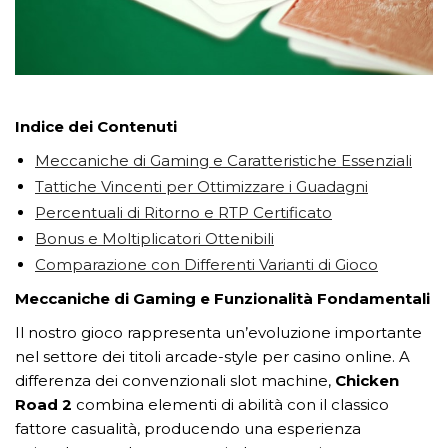
TẢI E-BROCHURE
TƯ VẤN MIỄN PHÍ VỀ SẢN PHẨM
Indice dei Contenuti
Meccaniche di Gaming e Caratteristiche Essenziali
Tattiche Vincenti per Ottimizzare i Guadagni
Percentuali di Ritorno e RTP Certificato
Bonus e Moltiplicatori Ottenibili
Comparazione con Differenti Varianti di Gioco
Meccaniche di Gaming e Funzionalità Fondamentali
Nghề nghiệp...
Il nostro gioco rappresenta un’evoluzione importante
nel settore dei titoli arcade-style per casino online. A
differenza dei convenzionali slot machine,
Chicken
Thành phố...
Road 2
combina elementi di abilità con il classico
fattore casualità, producendo una esperienza