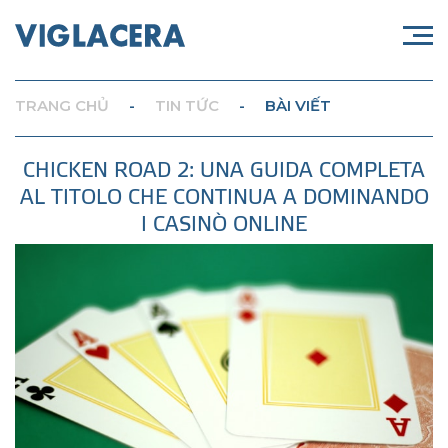
TRANG CHỦ
-
TIN TỨC
-
BÀI VIẾT
CHICKEN ROAD 2: UNA GUIDA COMPLETA
AL TITOLO CHE CONTINUA A DOMINANDO
I CASINÒ ONLINE