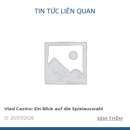
TIN TỨC LIÊN QUAN
Vlad Casino: Ein Blick auf die Spielauswahl
M
M
XEM THÊM
20/07/2026