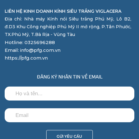
LIÊN HỆ KINH DOANH KÍNH SIÊU TRẮNG VIGLACERA
Địa chỉ: Nhà máy Kính nổi Siêu trắng Phú Mỹ, Lô B2,
đ.D3 Khu Công nghiệp Phú Mỹ II mở rộng, P.Tân Phước,
TX.Phú Mỹ, T.Bà Rịa - Vũng Tàu
Hotline: 0325696288
Email: info@pfg.com.vn
https://pfg.com.vn
ĐĂNG KÝ NHẬN TIN VỀ EMAIL
GỬI YÊU CẦU