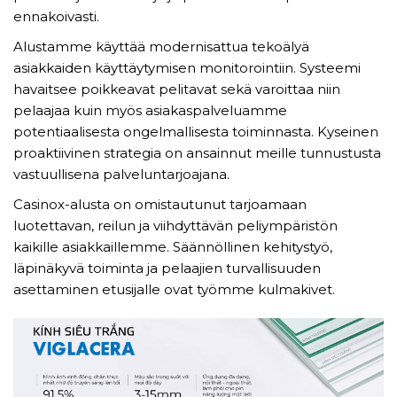
ennakoivasti.
Alustamme käyttää modernisattua tekoälyä
asiakkaiden käyttäytymisen monitorointiin. Systeemi
havaitsee poikkeavat pelitavat sekä varoittaa niin
pelaajaa kuin myös asiakaspalveluamme
potentiaalisesta ongelmallisesta toiminnasta. Kyseinen
proaktiivinen strategia on ansainnut meille tunnustusta
vastuullisena palveluntarjoajana.
Casinox-alusta on omistautunut tarjoamaan
luotettavan, reilun ja viihdyttävän peliympäristön
kaikille asiakkaillemme. Säännöllinen kehitystyö,
läpinäkyvä toiminta ja pelaajien turvallisuuden
asettaminen etusijalle ovat työmme kulmakivet.