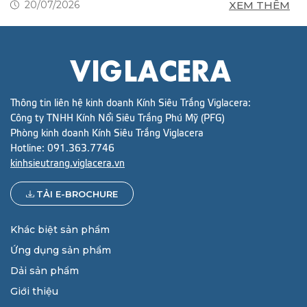
M
XEM THÊM
20/07/2026
Thông tin liên hệ kinh doanh Kính Siêu Trắng Viglacera:
Công ty TNHH Kính Nổi Siêu Trắng Phú Mỹ (PFG)
Phòng kinh doanh Kính Siêu Trắng Viglacera
Hotline:
091.363.7746
kinhsieutrang.viglacera.vn
TẢI E-BROCHURE
Khác biệt sản phẩm
Ứng dụng sản phẩm
Dải sản phẩm
Giới thiệu