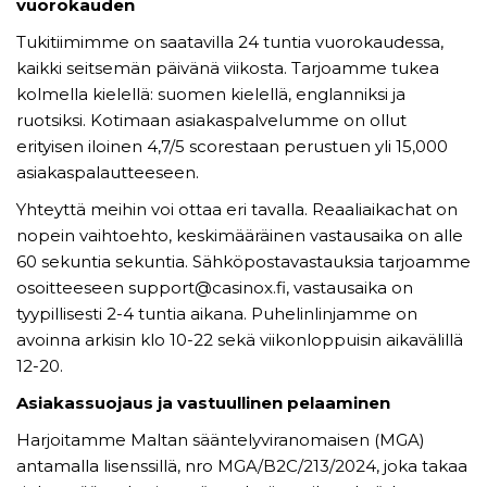
vuorokauden
Tukitiimimme on saatavilla 24 tuntia vuorokaudessa,
kaikki seitsemän päivänä viikosta. Tarjoamme tukea
kolmella kielellä: suomen kielellä, englanniksi ja
ruotsiksi. Kotimaan asiakaspalvelumme on ollut
erityisen iloinen 4,7/5 scorestaan perustuen yli 15,000
asiakaspalautteeseen.
Yhteyttä meihin voi ottaa eri tavalla. Reaaliaikachat on
nopein vaihtoehto, keskimääräinen vastausaika on alle
60 sekuntia sekuntia. Sähköpostavastauksia tarjoamme
osoitteeseen support@casinox.fi, vastausaika on
tyypillisesti 2-4 tuntia aikana. Puhelinlinjamme on
avoinna arkisin klo 10-22 sekä viikonloppuisin aikavälillä
12-20.
Asiakassuojaus ja vastuullinen pelaaminen
Harjoitamme Maltan sääntelyviranomaisen (MGA)
antamalla lisenssillä, nro MGA/B2C/213/2024, joka takaa