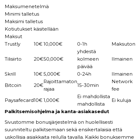
Maksumenetelmä
Minimi talletus
Maksimi talletus
Kotiutukset käsitellään
Maksut
Trustly
10€
10,000€
0-1h
Maksuton
yhdestä
Tilisiirto
20€
50,000€
kolmeen
Ilmainen
päivää
Skrill
10€
5,000€
0-24h
Ilmainen
Rajoittamaton
Network
Bitcoin
20€
15-30min
rajaa
fee
Ei mahdollista
Paysafecard
10€
1,000€
Ei kuluja
mahdollista
Palkitsemisohjelma ja kanta-asiakasedut
Sivustomme bonusjärjestelmä on huolellisesti
suunniteltu palkitsemaan sekä ensikertalaisia että
uskollisia asiakkaita reilulla tavalla. Kaikki bonuksemme