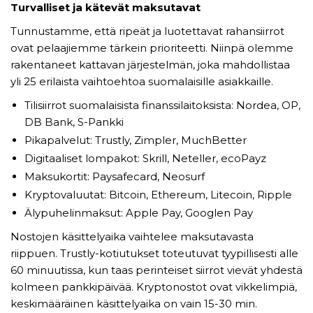
Turvalliset ja kätevät maksutavat
Tunnustamme, että ripeät ja luotettavat rahansiirrot
ovat pelaajiemme tärkein prioriteetti. Niinpä olemme
rakentaneet kattavan järjestelmän, joka mahdollistaa
yli 25 erilaista vaihtoehtoa suomalaisille asiakkaille.
Tilisiirrot suomalaisista finanssilaitoksista: Nordea, OP,
DB Bank, S-Pankki
Pikapalvelut: Trustly, Zimpler, MuchBetter
Digitaaliset lompakot: Skrill, Neteller, ecoPayz
Maksukortit: Paysafecard, Neosurf
Kryptovaluutat: Bitcoin, Ethereum, Litecoin, Ripple
Älypuhelinmaksut: Apple Pay, Googlen Pay
Nostojen käsittelyaika vaihtelee maksutavasta
riippuen. Trustly-kotiutukset toteutuvat tyypillisesti alle
60 minuutissa, kun taas perinteiset siirrot vievät yhdestä
kolmeen pankkipäivää. Kryptonostot ovat vikkelimpiä,
keskimääräinen käsittelyaika on vain 15-30 min.