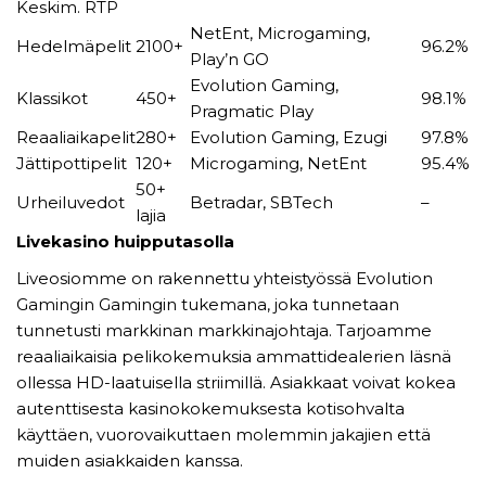
Keskim. RTP
GỬI YÊU CẦU
NetEnt, Microgaming,
Hedelmäpelit
2100+
96.2%
Play’n GO
Evolution Gaming,
Klassikot
450+
98.1%
Pragmatic Play
Reaaliaikapelit
280+
Evolution Gaming, Ezugi
97.8%
Jättipottipelit
120+
Microgaming, NetEnt
95.4%
50+
Urheiluvedot
Betradar, SBTech
–
lajia
Livekasino huipputasolla
Liveosiomme on rakennettu yhteistyössä Evolution
Gamingin Gamingin tukemana, joka tunnetaan
tunnetusti markkinan markkinajohtaja. Tarjoamme
reaaliaikaisia pelikokemuksia ammattidealerien läsnä
ollessa HD-laatuisella striimillä. Asiakkaat voivat kokea
autenttisesta kasinokokemuksesta kotisohvalta
käyttäen, vuorovaikuttaen molemmin jakajien että
muiden asiakkaiden kanssa.