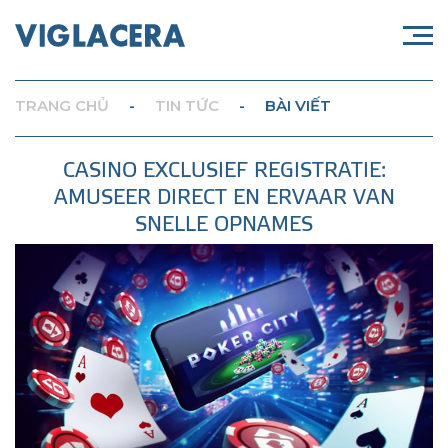
TRANG CHỦ
-
TIN TỨC
-
BÀI VIẾT
CASINO EXCLUSIEF REGISTRATIE:
AMUSEER DIRECT EN ERVAAR VAN
SNELLE OPNAMES