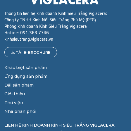
Thông tin liên hệ kinh doanh Kính Siêu Trắng Viglacera:
Công ty TNHH Kính Nổi Siêu Trắng Phú Mỹ (PFG)
Phòng kinh doanh Kính Siêu Trắng Viglacera
Hotline:
091.363.7746
kinhsieutrang.viglacera.vn
TẢI E-BROCHURE
Khác biệt sản phẩm
Ứng dụng sản phẩm
Dải sản phẩm
Giới thiệu
Thư viện
Nhà phân phối
LIÊN HỆ KINH DOANH KÍNH SIÊU TRẮNG VIGLACERA