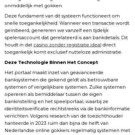
GỬI YÊU CẦU
onmiddellijk met gokken.
Deze fundament van dit systeem functioneert om
snelle toegankelijkheid. Wanneer een transactie wordt
geïnitieerd, genereren we vanzelf een tijdelijk
spelersaccount dat gerelateerd is aan bankdetails. Dit
houdt in dat
casino zonder registratie ideal
direct
toegankelijk komt exclusief nutteloze administratie.
Deze Technologie Binnen Het Concept
Het portaal maakt inzet van geavanceerde
banksystemen die gekend geldt als betrouwbare
systemen of vergelijkbare systemen. Zulke systemen
opereren als bemiddelaar tussen de eigen
bankinstelling en het speelportaal, waarbij ze
identiteitsverificatie rechtstreeks via de bankinformatie
verrichten. Volgens research van de toezichthouder
hanteerde in 2023 ruim dan bijna de helft van
Nederlandse online gokkers regelmatig systemen met