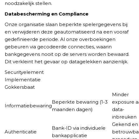
noodzakelijk stellen.
Databescherming en Compliance
Onze organisatie slaan beperkte spelergegevens bij
en verwijderen deze geautomatiseerd na een vooraf
gedefinieerde periode. Al onze overboekingen
gebeuren via gecodeerde connecties, waarin
bankgegevens nooit op de servers worden bewaard.
Dit verkleint het gevaar op datagelekken aanzienlijk.
Securityelement
Implementatie
Gokkersbaat
Minder
Beperkte bewaring (1-3
exposure a
Informatiebewaring
maanden dagen)
data-
inbreuken
Gekend en
Bank-ID via individuele
Authenticatie
betrouwba
bankapplicatie