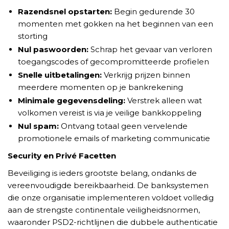
Razendsnel opstarten:
Begin gedurende 30
momenten met gokken na het beginnen van een
storting
Nul paswoorden:
Schrap het gevaar van verloren
toegangscodes of gecompromitteerde profielen
Snelle uitbetalingen:
Verkrijg prijzen binnen
meerdere momenten op je bankrekening
Minimale gegevensdeling:
Verstrek alleen wat
volkomen vereist is via je veilige bankkoppeling
Nul spam:
Ontvang totaal geen vervelende
promotionele emails of marketing communicatie
Security en Privé Facetten
Beveiliging is ieders grootste belang, ondanks de
vereenvoudigde bereikbaarheid. De banksystemen
die onze organisatie implementeren voldoet volledig
aan de strengste continentale veiligheidsnormen,
waaronder PSD2-richtlijnen die dubbele authenticatie