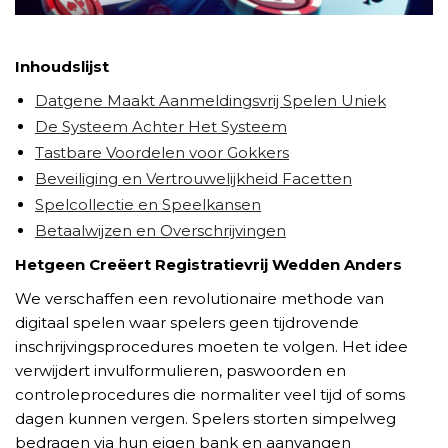
Inhoudslijst
TẢI E-BROCHURE
Datgene Maakt Aanmeldingsvrij Spelen Uniek
TƯ VẤN MIỄN PHÍ VỀ SẢN PHẨM
De Systeem Achter Het Systeem
Tastbare Voordelen voor Gokkers
Beveiliging en Vertrouwelijkheid Facetten
Spelcollectie en Speelkansen
Betaalwijzen en Overschrijvingen
Hetgeen Creëert Registratievrij Wedden Anders
We verschaffen een revolutionaire methode van
Nghề nghiệp...
digitaal spelen waar spelers geen tijdrovende
inschrijvingsprocedures moeten te volgen. Het idee
verwijdert invulformulieren, paswoorden en
Thành phố...
controleprocedures die normaliter veel tijd of soms
dagen kunnen vergen. Spelers storten simpelweg
bedragen via hun eigen bank en aanvangen