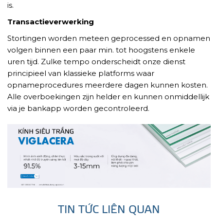
is.
Transactieverwerking
Stortingen worden meteen geprocessed en opnamen
volgen binnen een paar min. tot hoogstens enkele
uren tijd. Zulke tempo onderscheidt onze dienst
principieel van klassieke platforms waar
opnameprocedures meerdere dagen kunnen kosten.
Alle overboekingen zijn helder en kunnen onmiddellijk
via je bankapp worden gecontroleerd.
TIN TỨC LIÊN QUAN