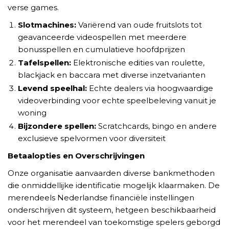
verse games.
Slotmachines:
Variërend van oude fruitslots tot
geavanceerde videospellen met meerdere
bonusspellen en cumulatieve hoofdprijzen
Tafelspellen:
Elektronische edities van roulette,
blackjack en baccara met diverse inzetvarianten
Levend speelhal:
Echte dealers via hoogwaardige
videoverbinding voor echte speelbeleving vanuit je
woning
Bijzondere spellen:
Scratchcards, bingo en andere
exclusieve spelvormen voor diversiteit
Betaalopties en Overschrijvingen
Onze organisatie aanvaarden diverse bankmethoden
die onmiddellijke identificatie mogelijk klaarmaken. De
merendeels Nederlandse financiële instellingen
onderschrijven dit systeem, hetgeen beschikbaarheid
voor het merendeel van toekomstige spelers geborgd