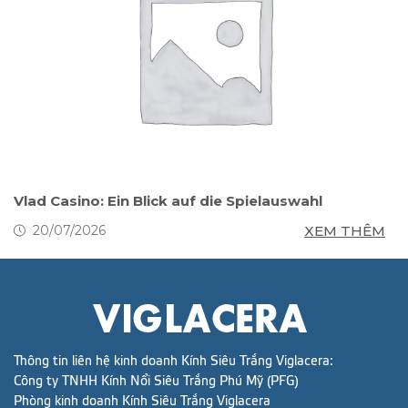
Vlad Casino: Ein Blick auf die Spielauswahl
M
M
XEM THÊM
20/07/2026
Thông tin liên hệ kinh doanh Kính Siêu Trắng Viglacera:
Công ty TNHH Kính Nổi Siêu Trắng Phú Mỹ (PFG)
Phòng kinh doanh Kính Siêu Trắng Viglacera