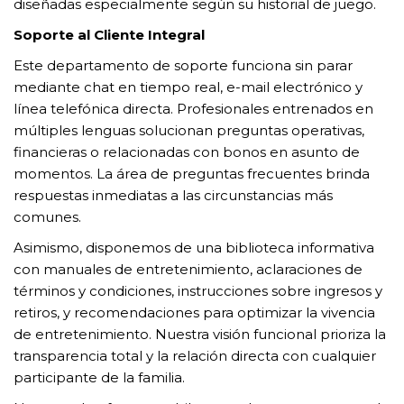
diseñadas especialmente según su historial de juego.
Soporte al Cliente Integral
Este departamento de soporte funciona sin parar
mediante chat en tiempo real, e-mail electrónico y
línea telefónica directa. Profesionales entrenados en
múltiples lenguas solucionan preguntas operativas,
financieras o relacionadas con bonos en asunto de
momentos. La área de preguntas frecuentes brinda
respuestas inmediatas a las circunstancias más
comunes.
Asimismo, disponemos de una biblioteca informativa
con manuales de entretenimiento, aclaraciones de
términos y condiciones, instrucciones sobre ingresos y
retiros, y recomendaciones para optimizar la vivencia
de entretenimiento. Nuestra visión funcional prioriza la
transparencia total y la relación directa con cualquier
participante de la familia.