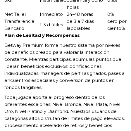
Skrill
Instantáneo
cuarenta y ocho
0%%
horas
Net Teller
Inmediato
24-48 horas
0%
Transferencia
de 3 a 7 días
cero por
1-3 d útiles
Bancario
laborables
ciento%
Plan de Lealtad y Recompensas
Betway Premium forma nuestro sistema por niveles
de beneficios creado para valorar la interacción
constante. Mientras participas, acumulas puntos que
liberan beneficios exclusivos: bonificaciones
individualizadas, managers de perfil asignados, pases a
encuentros especiales y conversión de puntos en
fondos tangibles.
Toda jugada aporta al progreso dentro de los
diferentes escalones: Nivel Bronce, Nivel Plata, Nivel
Oro, Nivel Platino y Diamond. Nuestros usuarios de
categorías altos disfrutan de límites de pago elevados,
procesamiento acelerado de retiros y beneficios