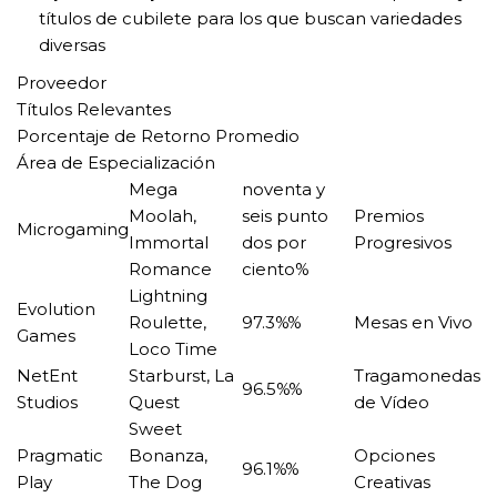
títulos de cubilete para los que buscan variedades
diversas
Proveedor
Títulos Relevantes
Porcentaje de Retorno Promedio
Área de Especialización
Mega
noventa y
Moolah,
seis punto
Premios
Microgaming
Immortal
dos por
Progresivos
Romance
ciento%
Lightning
Evolution
Roulette,
97.3%%
Mesas en Vivo
Games
Loco Time
NetEnt
Starburst, La
Tragamonedas
96.5%%
Studios
Quest
de Vídeo
Sweet
Pragmatic
Bonanza,
Opciones
96.1%%
Play
The Dog
Creativas