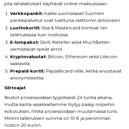
jota rahalaitokset käyttävät online-maksuissaan.
Verkkopankit:
Kaikki suomalaiset Suomen
pankkipalvelut ovat tuettuna välittömin siirtoineen
Luottokortit:
Visa & Mastercard toimivat niin
talletuksissa kuin nostoissa
E-lompakot:
Skrill, Neteller sekä MuchBetter
varmistavat ripeät siirrot
Kryptovaluutat:
Bitcoin, Ethereum sekä Litecoin
saatavilla
Prepaid-kortit:
Paysafecard niille, ketkä arvostavat
anonymiteettia
Siirtoajat
Nostot prosessoidaan tyypillisesti 24 tuntia aikana,
mutta kanta-asiakkaillamme löytyy pääsy nopeihin
kotiutuksiin, mitkä prosessoidaan muutamassa tunti.
Minimi talletuksen summa on 10 € ja pienimmän
noston 20 euron.