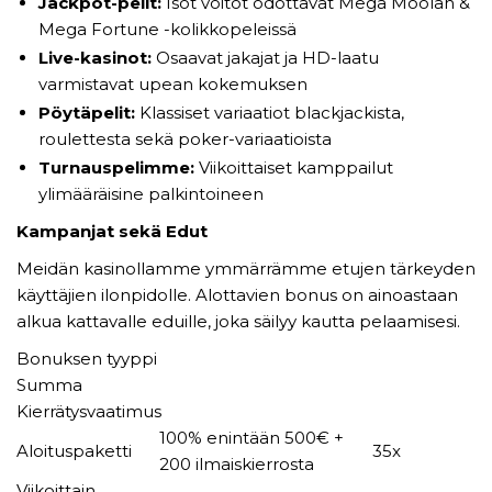
Jackpot-pelit:
Isot voitot odottavat Mega Moolah &
Mega Fortune -kolikkopeleissä
Live-kasinot:
Osaavat jakajat ja HD-laatu
varmistavat upean kokemuksen
Pöytäpelit:
Klassiset variaatiot blackjackista,
roulettesta sekä poker-variaatioista
Turnauspelimme:
Viikoittaiset kamppailut
ylimääräisine palkintoineen
Kampanjat sekä Edut
Meidän kasinollamme ymmärrämme etujen tärkeyden
käyttäjien ilonpidolle. Alottavien bonus on ainoastaan
alkua kattavalle eduille, joka säilyy kautta pelaamisesi.
Bonuksen tyyppi
Summa
Kierrätysvaatimus
100% enintään 500€ +
Aloituspaketti
35x
200 ilmaiskierrosta
Viikoittain