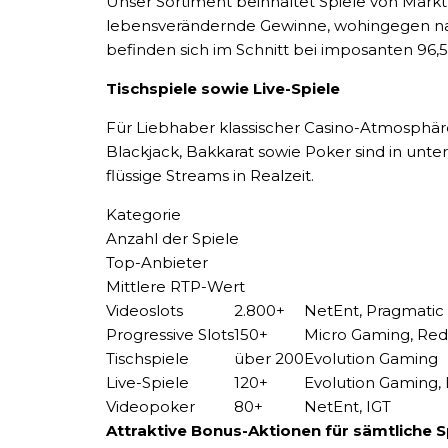
Unser Sortiment beinhaltet Spiele von Mark
lebensverändernde Gewinne, wohingegen na
befinden sich im Schnitt bei imposanten 96,
Tischspiele sowie Live-Spiele
Für Liebhaber klassischer Casino-Atmosphäre
Blackjack, Bakkarat sowie Poker sind in unt
flüssige Streams in Realzeit.
Kategorie
Anzahl der Spiele
Top-Anbieter
Mittlere RTP-Wert
Videoslots
2.800+
NetEnt, Pragmatic
Progressive Slots
150+
Micro Gaming, Red
Tischspiele
über 200
Evolution Gaming
Live-Spiele
120+
Evolution Gaming, 
Videopoker
80+
NetEnt, IGT
Attraktive Bonus-Aktionen für sämtliche S