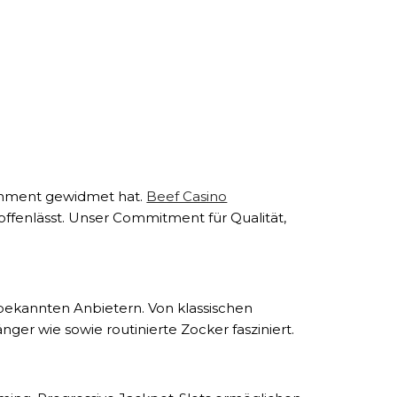
ainment gewidmet hat.
Beef Casino
ffenlässt. Unser Commitment für Qualität,
bekannten Anbietern. Von klassischen
nger wie sowie routinierte Zocker fasziniert.