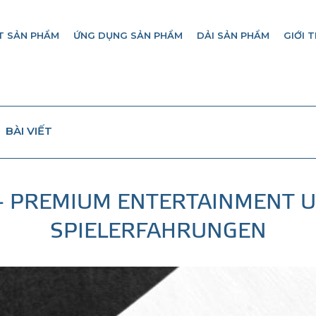
T SẢN PHẨM
ỨNG DỤNG SẢN PHẨM
DẢI SẢN PHẨM
GIỚI T
BÀI VIẾT
 – PREMIUM ENTERTAINMENT U
SPIELERFAHRUNGEN