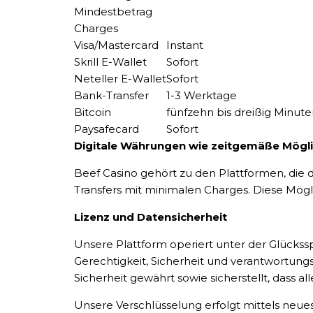
Mindestbetrag
Charges
Nghề nghiệp...
Visa/Mastercard
Instant
Skrill E-Wallet
Sofort
Neteller E-Wallet
Sofort
Thành phố...
Bank-Transfer
1-3 Werktage
Bitcoin
fünfzehn bis dreißig Minut
Paysafecard
Sofort
GỬI Y
Digitale Währungen wie zeitgemäße Mögli
Beef Casino gehört zu den Plattformen, die d
Transfers mit minimalen Charges. Diese Mögli
Lizenz und Datensicherheit
Unsere Plattform operiert unter der Glückss
Gerechtigkeit, Sicherheit und verantwortungs
Sicherheit gewährt sowie sicherstellt, dass 
Unsere Verschlüsselung erfolgt mittels neue