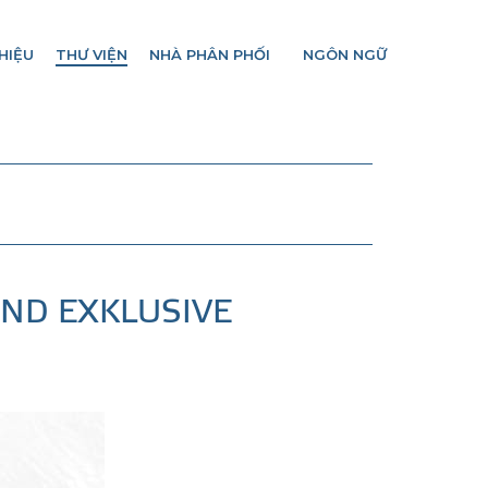
HIỆU
THƯ VIỆN
NHÀ PHÂN PHỐI
NGÔN NGỮ
ND EXKLUSIVE