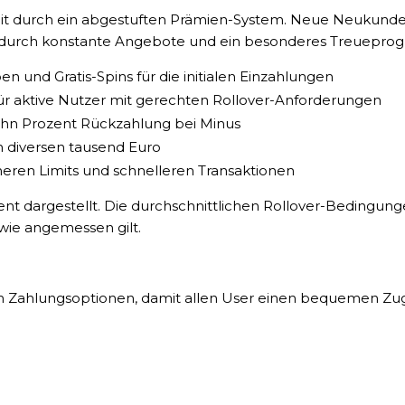
eit durch ein abgestuften Prämien-System. Neue Neukunden 
urch konstante Angebote und ein besonderes Treuepro
und Gratis-Spins für die initialen Einzahlungen
ür aktive Nutzer mit gerechten Rollover-Anforderungen
ehn Prozent Rückzahlung bei Minus
n diversen tausend Euro
heren Limits und schnelleren Transaktionen
nt dargestellt. Die durchschnittlichen Rollover-Bedingun
-BROCHURE
wie angemessen gilt.
HÍ VỀ SẢN PHẨM
 von Zahlungsoptionen, damit allen User einen bequemen Zu