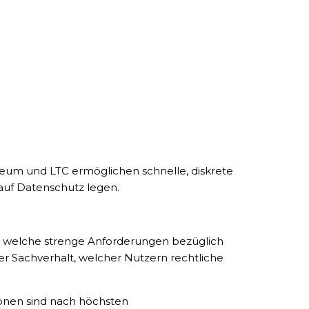
ereum und LTC ermöglichen schnelle, diskrete
 auf Datenschutz legen.
Z), welche strenge Anforderungen bezüglich
ter Sachverhalt, welcher Nutzern rechtliche
ionen sind nach höchsten