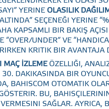
ĞERLENDIREREK EN OLASI SO
SAYI” YERINE
OLASILIK DAĞILI
 ALTINDA” SEÇENEĞI YERINE “
AHA KAPSAMLI BIR BAKIŞ AÇISI
LE “OVER/UNDER” VE “HANDIC
RIRKEN KRITIK BIR AVANTAJA
ÊU CẦU
I MAÇ İZLEME
ÖZELLIĞI, ANALI
 30. DAKIKASINDA BIR OYUNC
, BAHISCOM OTOMATIK OLARA
GÖSTERIR. BU, BAHISÇILERINI
 VERMESINI SAĞLAR. AYRICA,