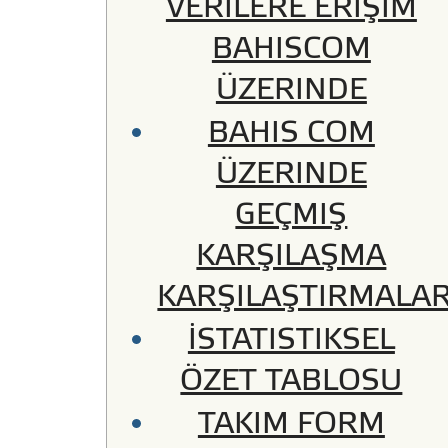
VERILERE ERIŞIM
BAHISCOM
ÜZERINDE
BAHIS COM
ÜZERINDE
GEÇMIŞ
KARŞILAŞMA
KARŞILAŞTIRMALAR
İSTATISTIKSEL
ÖZET TABLOSU
TAKIM FORM