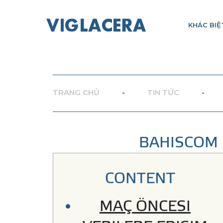
KHÁC BIỆ
TRANG CHỦ
-
TIN TỨC
-
BAHISCOM B
CONTENT
MAÇ ÖNCESI