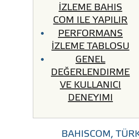
İZLEME BAHIS
COM ILE YAPILIR
PERFORMANS
İZLEME TABLOSU
GENEL
DEĞERLENDIRME
VE KULLANICI
DENEYIMI
BAHISCOM, TÜRKI