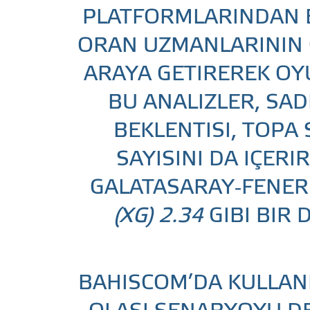
PLATFORMLARINDAN B
ORAN UZMANLARININ G
ARAYA GETIREREK OY
BU ANALIZLER, SAD
BEKLENTISI, TOPA
SAYISINI DA IÇER
TẢI E
GALATASARAY‑FENER
TƯ VẤN MIỄN P
(XG) 2.34
GIBI BIR 
BAHISCOM’DA KULLAN