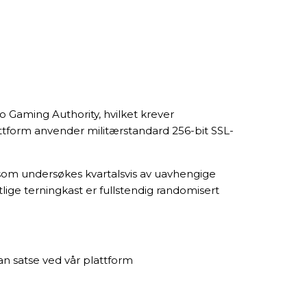
ao Gaming Authority, hvilket krever
attform anvender militærstandard 256-bit SSL-
 som undersøkes kvartalsvis av uavhengige
lige terningkast er fullstendig randomisert
an satse ved vår plattform