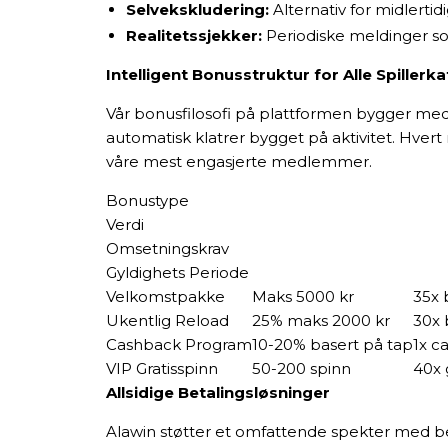
Selvekskludering:
Alternativ for midlerti
Realitetssjekker:
Periodiske meldinger som
Intelligent Bonusstruktur for Alle Spillerk
Vår bonusfilosofi på plattformen bygger med r
automatisk klatrer bygget på aktivitet. Hvert
våre mest engasjerte medlemmer.
Bonustype
Verdi
Omsetningskrav
Gyldighets Periode
Velkomstpakke
Maks 5000 kr
35x
Ukentlig Reload
25% maks 2000 kr
30x
Cashback Program
10-20% basert på tap
1x c
VIP Gratisspinn
50-200 spinn
40x 
TẢI E
Allsidige Betalingsløsninger
Alawin støtter et omfattende spekter med b
TƯ VẤN MIỄN P