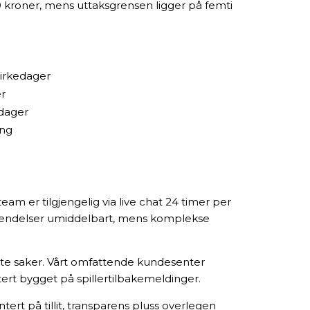
,0 kroner, mens uttaksgrensen ligger på femti
virkedager
er
edager
ing
am er tilgjengelig via live chat 24 timer per
henvendelser umiddelbart, mens komplekse
erte saker. Vårt omfattende kundesenter
tert bygget på spillertilbakemeldinger.
tert på tillit, transparens pluss overlegen