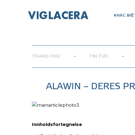
KHÁC BIỆ
TRANG CHỦ
-
TIN TỨC
-
ALAWIN – DERES P
Innholdsfortegnelse