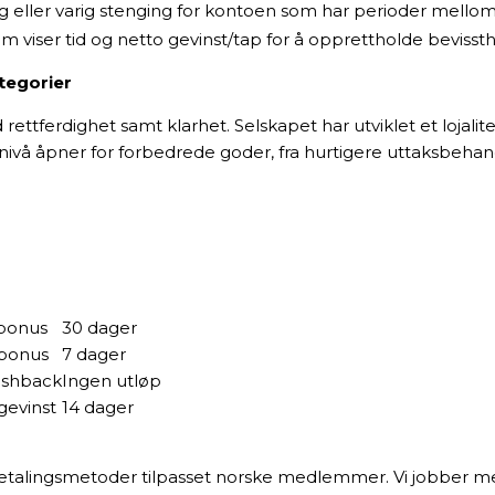
dig eller varig stenging for kontoen som har perioder mellom
 viser tid og netto gevinst/tap for å opprettholde bevisst
ategorier
ettferdighet samt klarhet. Selskapet har utviklet et lojali
 nivå åpner for forbedrede goder, fra hurtigere uttaksbehand
 bonus
30 dager
 bonus
7 dager
ashback
Ingen utløp
gevinst
14 dager
-BROCHURE
etalingsmetoder tilpasset norske medlemmer. Vi jobber m
HÍ VỀ SẢN PHẨM