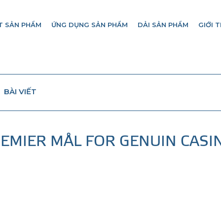
T SẢN PHẨM
ỨNG DỤNG SẢN PHẨM
DẢI SẢN PHẨM
GIỚI T
BÀI VIẾT
REMIER MÅL FOR GENUIN CA