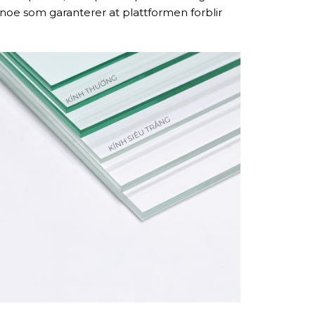
noe som garanterer at plattformen forblir