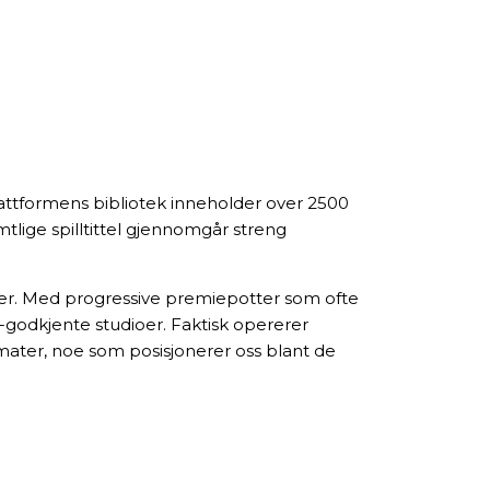
attformens bibliotek inneholder over 2500
tlige spilltittel gjennomgår streng
joner. Med progressive premiepotter som ofte
A-godkjente studioer. Faktisk opererer
ater, noe som posisjonerer oss blant de