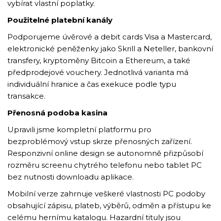
vybírat vlastní poplatky.
Použitelné platební kanály
Podporujeme úvěrové a debit cards Visa a Mastercard,
elektronické peněženky jako Skrill a Neteller, bankovní
transfery, kryptoměny Bitcoin a Ethereum, a také
předprodejové vouchery. Jednotlivá varianta má
individuální hranice a čas exekuce podle typu
transakce.
Přenosná podoba kasina
Upravili jsme kompletní platformu pro
bezproblémový vstup skrze přenosných zařízení.
Responzivní online design se autonomně přizpůsobí
rozměru screenu chytrého telefonu nebo tablet PC
bez nutnosti downloadu aplikace.
Mobilní verze zahrnuje veškeré vlastnosti PC podoby
obsahující zápisu, plateb, výběrů, odměn a přístupu ke
celému hernímu katalogu. Hazardní tituly jsou