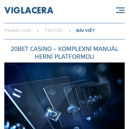
TRANG CHỦ
-
TIN TỨC
-
BÀI VIẾT
20BET CASINO – KOMPLEXNÍ MANUÁL
HERNÍ PLATFORMOU