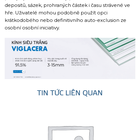
depositů, sázek, prohraných částek i času strávené ve
hře. Uživatelé mohou podobně použít opci
krátkodobého nebo definitivního auto-exclusion ze
osobní osobní iniciativy.
TIN TỨC LIÊN QUAN