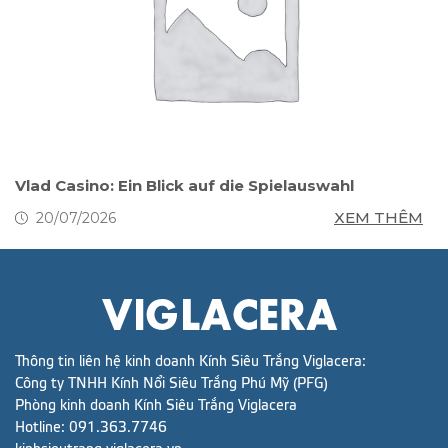
Vlad Casino: Ein Blick auf die Spielauswahl
M
M
XEM THÊM
20/07/2026
Thông tin liên hệ kinh doanh Kính Siêu Trắng Viglacera:
Công ty TNHH Kính Nổi Siêu Trắng Phú Mỹ (PFG)
Phòng kinh doanh Kính Siêu Trắng Viglacera
Hotline:
091.363.7746