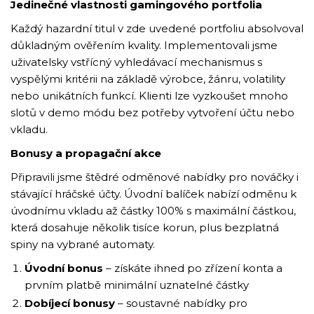
Jedinečné vlastnosti gamingového portfolia
Každý hazardní titul v zde uvedené portfoliu absolvoval
důkladným ověřením kvality. Implementovali jsme
uživatelsky vstřícný vyhledávací mechanismus s
vyspělými kritérii na základě výrobce, žánru, volatility
nebo unikátních funkcí. Klienti lze vyzkoušet mnoho
slotů v demo módu bez potřeby vytvoření účtu nebo
vkladu.
Bonusy a propagační akce
Připravili jsme štědré odměnové nabídky pro nováčky i
stávající hráčské účty. Úvodní balíček nabízí odměnu k
úvodnímu vkladu až částky 100% s maximální částkou,
která dosahuje několik tisíce korun, plus bezplatná
spiny na vybrané automaty.
Úvodní bonus
– získáte ihned po zřízení konta a
prvním platbě minimální uznatelné částky
Dobíjecí bonusy
– soustavné nabídky pro