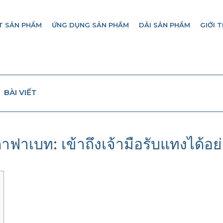
T SẢN PHẨM
ỨNG DỤNG SẢN PHẨM
DẢI SẢN PHẨM
GIỚI T
BÀI VIẾT
ดาฟาเบท: เข้าถึงเจ้ามือรับแทงได้อ