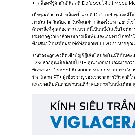
สล็อตที่รู้จักกันดีที่สุดที่ Dafabet ได้แก่ 
เมื่อคุณทำการฝากเงินครั้งแรกที่ Dafabet คุณจะมีโอ
ภายใน 14 วันนับจากวันที่คุณฝากเงินครั้งแรก อย่างไร
Nghề nghiệp...
ค้นหาสิ่งที่คุณต้องการ แบรนด์นี้เป็นหนึ่งในเว็บไซต์
เกมจากคูราเซาสำหรับการเดิมพันและเกมทางไกลทำให้ 
ข้อเสนอโบนัสต้อนรับที่ดีที่สุดสำหรับปี 2024 หากค
Thành phố...
รางวัลจะถูกเครดิตเข้าบัญชีผู้เล่นโดยอัตโนมัติเป็นคะ
1.2% หากคุณเปิดล็อบบี้ PT+ คุณจะพบกับเกมมากกว่
พิเศษของ Dafabet ที่มุ่งเน้นการมอบประสบการณ์การเ
GỬI Y
ร่วมในเกม PT+ ผู้เชี่ยวชาญของเราจากการรีวิวคาสิโ
และวางเดิมพันตามจำนวนที่กำหนดภายในหนึ่งเดือน คุณ