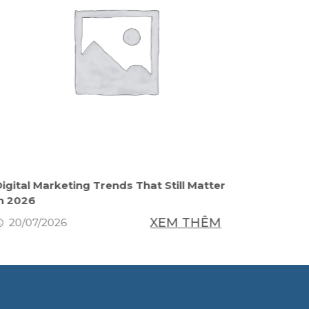
igital Marketing Trends That Still Matter
Как от
in 2026
в Моск
XEM THÊM
20/07/2026
20/07