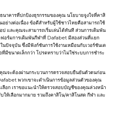
บธนาคารที่ปกป้องธุรกรรมของคุณ นโยบายจูงใจที่คาสิ
ย่างต่อเนื่อง ข้อดีสำหรับผู้ใช้ชาวไทยคือสามารถใช้
ป และคุณจะสามารถเริ่มเล่นได้ทันที ส่วนการเดิมพัน
ร์มการเดิมพันกีฬาที่ Dafabet มีสองส่วนที่แยก
ปัจจุบัน ซึ่งมีฟังก์ชันการใช้งานเหมือนกับเวอร์ชันเด
าจอที่มีขนาดเล็กกว่า โปรดทราบว่าไม่ใช่ระบบการชำระ
าม คุณจะต้องผ่านกระบวนการตรวจสอบยืนยันตัวตนก่อน
โน Dafabet พวกเขาจะดำเนินการข้อมูลส่วนตัวของคุณ
ี่คุณเลือก เราขอแนะนำให้ตรวจสอบบัญชีของคุณล่วงหน้า
ต้อนรับให้เลือกมากมาย รวมถึงคาสิโน/คาสิโนสด กีฬา และ