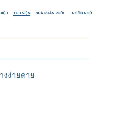
HIỆU
THƯ VIỆN
NHÀ PHÂN PHỐI
NGÔN NGỮ
ย่างง่ายดาย