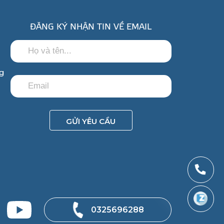
ĐĂNG KÝ NHẬN TIN VỀ EMAIL
ng
GỬI YÊU CẦU
0325696288