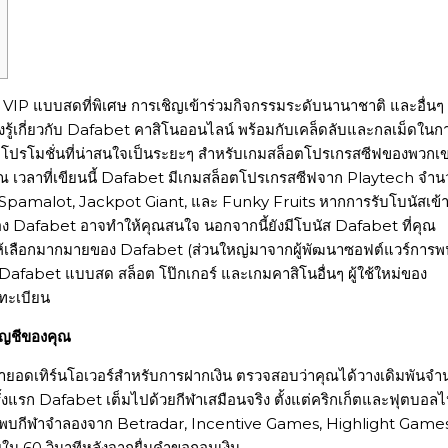
ึงโต๊ะ VIP แบบสดที่พิเศษ การเชิญเข้าร่วมกิจกรรมระดับนานาชาติ และอื่นๆ 
องรู้เกี่ยวกับ Dafabet คาสิโนออนไลน์ พร้อมกับเคล็ดลับและกลเม็ดในก
ังมีโปรโมชั่นที่น่าสนใจเป็นระยะๆ สำหรับเกมสล็อตโปรเกรสซีฟของพวกเ
์ต ณ เวลาที่เขียนนี้ Dafabet มีเกมสล็อตโปรเกรสซีฟจาก Playtech จำ
s Spamalot, Jackpot Giant, และ Funky Fruits หากการรับโบนัสเข้า
ๆ ของ Dafabet อาจทำให้คุณสนใจ นอกจากนี้ยังมีโบนัส Dafabet ที่คุณ
ให้เลือกมากมายของ Dafabet (ส่วนใหญ่มาจากผู้พัฒนาซอฟต์แวร์การพ
่น Dafabet แบบสด สล็อต โป๊กเกอร์ และเกมคาสิโนอื่นๆ ผู้ใช้ใหม่ของ
ทะเบียน
บัญชีของคุณ
ดเทิร์นโอเวอร์สำหรับการฝากเงิน ตรวจสอบว่าคุณได้วางเดิมพันจำนวนเ
รั้งแรก Dafabet เต็มไปด้วยกีฬาเสมือนจริง ตั้งแต่คริกเก็ตและฟุตบอ
คุณจะพบกีฬาจำลองจาก Betradar, Incentive Games, Highlight Games
ยใน 60 วินาทีหลังจากยื่นคำขอถอนเงิน