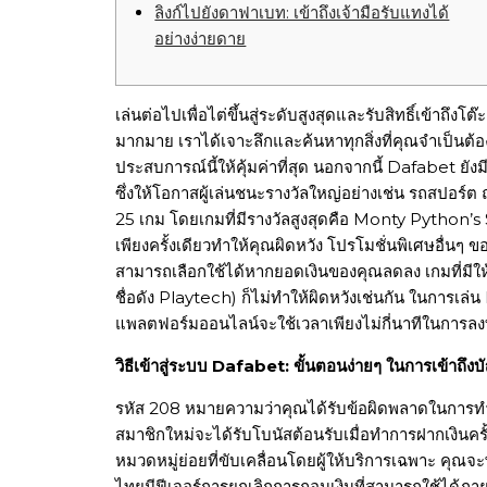
ลิงก์ไปยังดาฟาเบท: เข้าถึงเจ้ามือรับแทงได้
อย่างง่ายดาย
เล่นต่อไปเพื่อไต่ขึ้นสู่ระดับสูงสุดและรับสิทธิ์เข้าถ
มากมาย เราได้เจาะลึกและค้นหาทุกสิ่งที่คุณจำเป็นต้
ประสบการณ์นี้ให้คุ้มค่าที่สุด นอกจากนี้ Dafabet ย
ซึ่งให้โอกาสผู้เล่นชนะรางวัลใหญ่อย่างเช่น รถสปอร
25 เกม โดยเกมที่มีรางวัลสูงสุดคือ Monty Python’
เพียงครั้งเดียวทำให้คุณผิดหวัง โปรโมชั่นพิเศษอื่น
สามารถเลือกใช้ได้หากยอดเงินของคุณลดลง เกมที่มี
ชื่อดัง Playtech) ก็ไม่ทำให้ผิดหวังเช่นกัน ในการเล
แพลตฟอร์มออนไลน์จะใช้เวลาเพียงไม่กี่นาทีในการลง
วิธีเข้าสู่ระบบ Dafabet: ขั้นตอนง่ายๆ ในการเข้าถึง
รหัส 208 หมายความว่าคุณได้รับข้อผิดพลาดในการทำยอ
สมาชิกใหม่จะได้รับโบนัสต้อนรับเมื่อทำการฝากเงินค
หมวดหมู่ย่อยที่ขับเคลื่อนโดยผู้ให้บริการเฉพาะ 
ไทยมีฟีเจอร์การยกเลิกการถอนเงินที่สามารถใช้ได้ภา