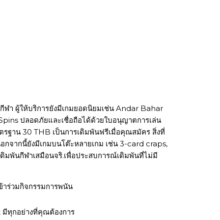
ชอบกีฬา ผู้ให้บริการยังมีเกมยอดนิยมเช่น Andar Bahar
 Spins ปลอดภัยและเชื่อถือได้ด้วยใบอนุญาตการเล่น
น 30 THB เป็นการเดิมพันฟรีเมื่อคุณสมัคร สิ่งที่
อกจากนี้ยังมีเกมบนโต๊ะหลายเกม เช่น 3-card craps,
พันกีฬาเสมือนจริ.เพื่อประสบการณ์เดิมพันที่ไม่มี
้าร่วมกิจกรรมการพนัน
ีทุกอย่างที่คุณต้องการ