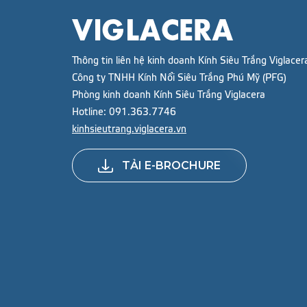
Thông tin liên hệ kinh doanh Kính Siêu Trắng Viglacer
Công ty TNHH Kính Nổi Siêu Trắng Phú Mỹ (PFG)
Phòng kinh doanh Kính Siêu Trắng Viglacera
Hotline:
091.363.7746
kinhsieutrang.viglacera.vn
TẢI E-BROCHURE