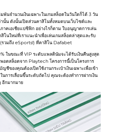
ดิมพันจำนวนเงินเฉพาะในเกมสล็อตในวันใดก็ได้ 3 วัน
านั้น ดังนั้นเปิดส่วนคาสิโนทั้งหมดบนเว็บไซต์และ
ภูมิภาคเอเชียแปซิฟิก อย่างไรก็ตาม ใบอนุญาตการเล่น
โนใหม่ที่เราแนะนำเพื่อเล่นเกมสล็อตล่าสุดและรับ
(รวมถึง eSports!) ที่คาสิโน Dafabet
0.8% ในขณะที่ VIP ระดับแพลตินัมจะได้รับเงินคืนสูงสุด
็คพอตสล็อตจาก Playtech โครงการนี้เป็นโครงการ
ชีของคุณต้องเปิดใช้งานกระเป๋าเงินเฉพาะเพื่อเข้า
 ในการเลื่อนขึ้นระดับถัดไป คุณจะต้องทำการฝากเงิน
นๆ อีกมากมาย