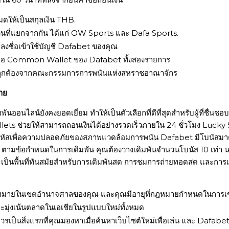
มดให้เป็นสกุลเงิน THB.
นที่แยกจากกัน ได้แก่ OW Sports และ Dafa Sports.
่อลงชื่อเข้าใช้บัญชี Dafabet ของคุณ
เหลือ Common Wallet ของ Dafabet ทั้งสองรายการ
ี่ถูกต้องจากคณะกรรมการการพนันแห่งสหราชอาณาจักร
ดาย
นออนไลน์ยังคงยอดเยี่ยม ทำให้เป็นตัวเลือกที่ดีที่สุดสำหรับผู้ที่ชื่น
llets ช่วยให้สามารถถอนเงินได้อย่างรวดเร็วภายใน 24 ชั่วโมง Lucky
ัสเพื่อความปลอดภัยของสภาพแวดล้อมการพนัน Dafabet มีโบนัสมาตรฐา
ณ ตามข้อกำหนดในการเดิมพัน คุณต้องวางเดิมพันจำนวนโบนัส 10 เท่า น
 เป็นพื้นที่ทันสมัยสำหรับการเดิมพันสด การชมการถ่ายทอดสด และการเดิม
หมายในเขตอำนาจศาลของคุณ และคุณมีอายุที่กฎหมายกำหนดในการเข
ะมุ่งเน้นตลาดในเอเชียในรูปแบบใหม่ทั้งหมด
สิ่งแรกที่คุณมองหาเมื่อค้นหาเว็บไซต์ใหม่เพื่อเล่น และ Dafabet ม