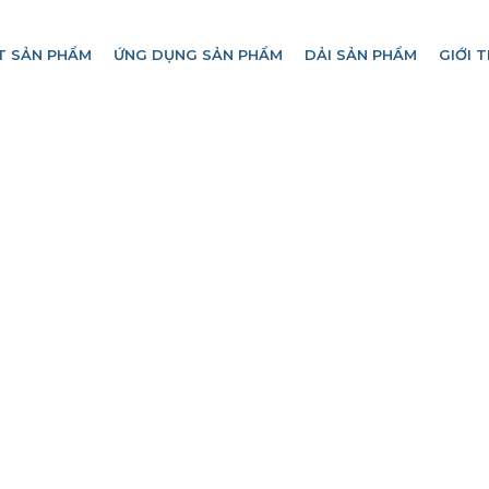
T SẢN PHẨM
ỨNG DỤNG SẢN PHẨM
DẢI SẢN PHẨM
GIỚI T