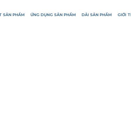
T SẢN PHẨM
ỨNG DỤNG SẢN PHẨM
DẢI SẢN PHẨM
GIỚI T