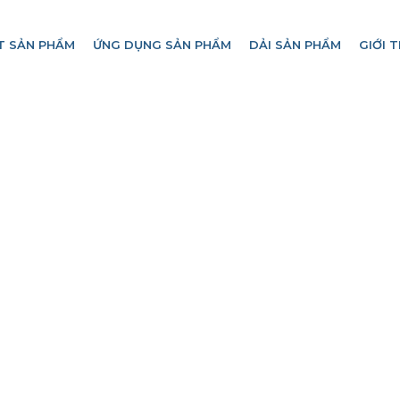
T SẢN PHẨM
ỨNG DỤNG SẢN PHẨM
DẢI SẢN PHẨM
GIỚI T