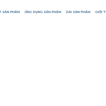
T SẢN PHẨM
ỨNG DỤNG SẢN PHẨM
DẢI SẢN PHẨM
GIỚI T