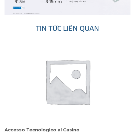
TIN TỨC LIÊN QUAN
s
Accesso Tecnologico al Casino
S