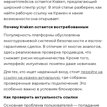
маркетплейсов остается Kraken, предлагающий
широкий спектр услуг. В этой статье разберем, как
найти рабочую ссылку на Кракен и какие
TẢI E-BROCHURE
возможности она открывает.
Почему Kraken остается востребованным
TƯ VẤN MIỄN PHÍ VỀ SẢN PHẨM
Популярность платформы обусловлена
многоуровневой системой безопасности и escrow-
гарантиями сделок. В отличие от многих аналогов,
здесь реализована проверка продавцов, что
снижает риски мошенничества. Кроме того,
интерфейс интуитивно понятен даже новичкам.
Для тех, кто ищет надежный вход, стоит
перейти на
Nghề nghiệp...
ссылку на кракен актуальную
, где собраны
проверенные варианты подключения. Это
особенно важно в условиях блокировок.
Thành phố...
Как проверить актуальность ссылки
Основная проблема пользователей — попадание