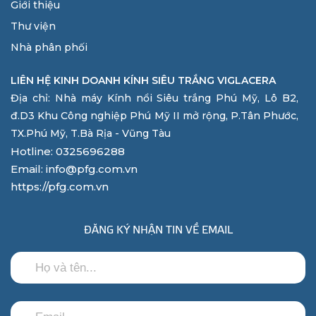
Giới thiệu
Thư viện
Nhà phân phối
LIÊN HỆ KINH DOANH KÍNH SIÊU TRẮNG VIGLACERA
Địa chỉ: Nhà máy Kính nổi Siêu trắng Phú Mỹ, Lô B2,
đ.D3 Khu Công nghiệp Phú Mỹ II mở rộng, P.Tân Phước,
TX.Phú Mỹ, T.Bà Rịa - Vũng Tàu
Hotline: 0325696288
Email: info@pfg.com.vn
https://pfg.com.vn
ĐĂNG KÝ NHẬN TIN VỀ EMAIL