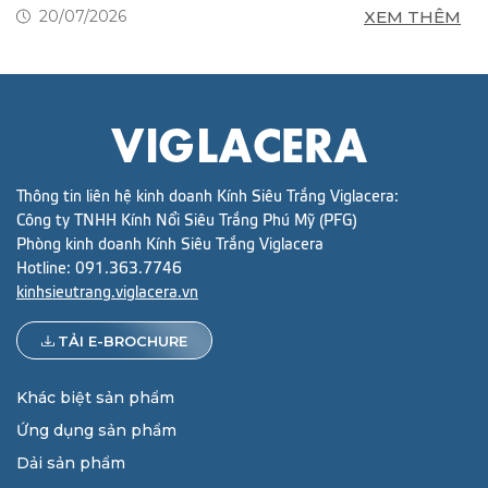
g
M
XEM THÊM
20/07/2026
Thông tin liên hệ kinh doanh Kính Siêu Trắng Viglacera:
Công ty TNHH Kính Nổi Siêu Trắng Phú Mỹ (PFG)
Phòng kinh doanh Kính Siêu Trắng Viglacera
Hotline:
091.363.7746
kinhsieutrang.viglacera.vn
TẢI E-BROCHURE
Khác biệt sản phẩm
Ứng dụng sản phẩm
Dải sản phẩm