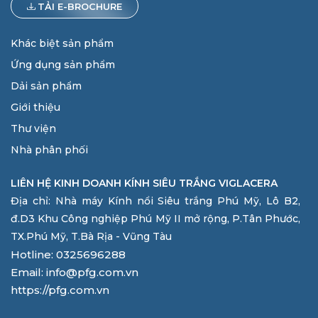
TẢI E-BROCHURE
Khác biệt sản phẩm
Ứng dụng sản phẩm
Dải sản phẩm
Giới thiệu
Thư viện
Nhà phân phối
LIÊN HỆ KINH DOANH KÍNH SIÊU TRẮNG VIGLACERA
Địa chỉ: Nhà máy Kính nổi Siêu trắng Phú Mỹ, Lô B2,
đ.D3 Khu Công nghiệp Phú Mỹ II mở rộng, P.Tân Phước,
TX.Phú Mỹ, T.Bà Rịa - Vũng Tàu
Hotline: 0325696288
Email: info@pfg.com.vn
https://pfg.com.vn