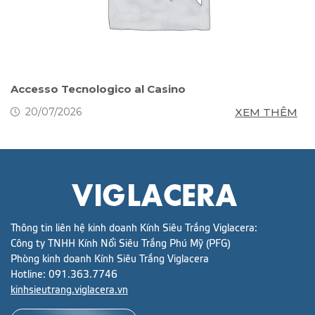
s
Accesso Tecnologico al Casino
S
g
M
XEM THÊM
20/07/2026
Thông tin liên hệ kinh doanh Kính Siêu Trắng Viglacera:
Công ty TNHH Kính Nổi Siêu Trắng Phú Mỹ (PFG)
Phòng kinh doanh Kính Siêu Trắng Viglacera
Hotline:
091.363.7746
kinhsieutrang.viglacera.vn