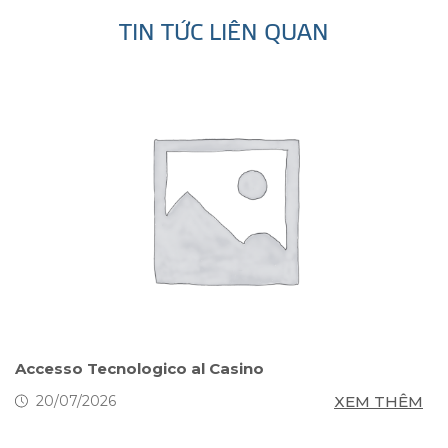
TIN TỨC LIÊN QUAN
s
Accesso Tecnologico al Casino
S
g
M
XEM THÊM
20/07/2026