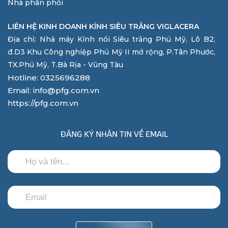
Nhà phân phối
LIÊN HỆ KINH DOANH KÍNH SIÊU TRẮNG VIGLACERA
Địa chỉ: Nhà máy Kính nổi Siêu trắng Phú Mỹ, Lô B2,
đ.D3 Khu Công nghiệp Phú Mỹ II mở rộng, P.Tân Phước,
TX.Phú Mỹ, T.Bà Rịa - Vũng Tàu
Hotline: 0325696288
Email: info@pfg.com.vn
https://pfg.com.vn
ĐĂNG KÝ NHẬN TIN VỀ EMAIL