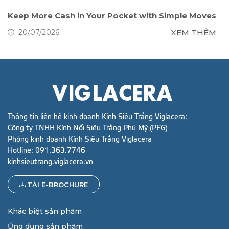
Keep More Cash in Your Pocket with Simple Moves
Ac
XEM THÊM
20/07/2026
Thông tin liên hệ kinh doanh Kính Siêu Trắng Viglacera:
Công ty TNHH Kính Nổi Siêu Trắng Phú Mỹ (PFG)
Phòng kinh doanh Kính Siêu Trắng Viglacera
Hotline:
091.363.7746
kinhsieutrang.viglacera.vn
TẢI E-BROCHURE
Khác biệt sản phẩm
Ứng dụng sản phẩm