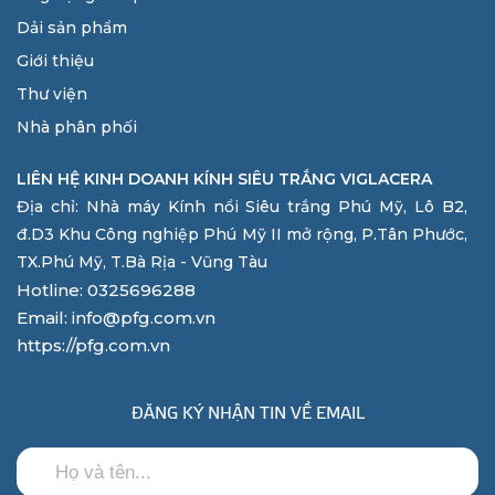
Dải sản phẩm
Giới thiệu
Thư viện
Nhà phân phối
LIÊN HỆ KINH DOANH KÍNH SIÊU TRẮNG VIGLACERA
Địa chỉ: Nhà máy Kính nổi Siêu trắng Phú Mỹ, Lô B2,
đ.D3 Khu Công nghiệp Phú Mỹ II mở rộng, P.Tân Phước,
TX.Phú Mỹ, T.Bà Rịa - Vũng Tàu
Hotline: 0325696288
Email: info@pfg.com.vn
https://pfg.com.vn
ĐĂNG KÝ NHẬN TIN VỀ EMAIL