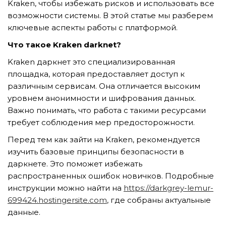
Kraken, чтобы избежать рисков и использовать все
возможности системы. В этой статье мы разберем
ключевые аспекты работы с платформой.
TẢI E-BROCHURE
Что такое Kraken darknet?
TƯ VẤN MIỄN PHÍ VỀ SẢN PHẨM
Kraken даркнет это специализированная
площадка, которая предоставляет доступ к
различным сервисам. Она отличается высоким
уровнем анонимности и шифрования данных.
Важно понимать, что работа с такими ресурсами
требует соблюдения мер предосторожности.
Перед тем как зайти на Kraken, рекомендуется
изучить базовые принципы безопасности в
Nghề nghiệp...
даркнете. Это поможет избежать
распространенных ошибок новичков. Подробные
инструкции можно найти на
https://darkgrey-lemur-
Thành phố...
699424.hostingersite.com
, где собраны актуальные
данные.