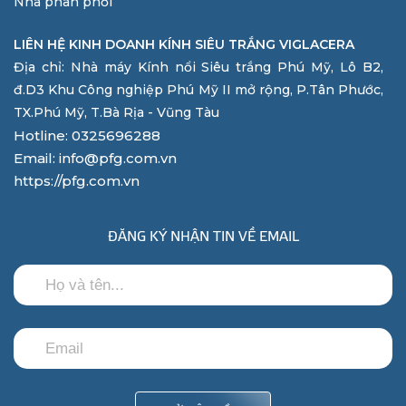
Nhà phân phối
LIÊN HỆ KINH DOANH KÍNH SIÊU TRẮNG VIGLACERA
Địa chỉ: Nhà máy Kính nổi Siêu trắng Phú Mỹ, Lô B2,
đ.D3 Khu Công nghiệp Phú Mỹ II mở rộng, P.Tân Phước,
TX.Phú Mỹ, T.Bà Rịa - Vũng Tàu
Hotline: 0325696288
Email: info@pfg.com.vn
https://pfg.com.vn
ĐĂNG KÝ NHẬN TIN VỀ EMAIL