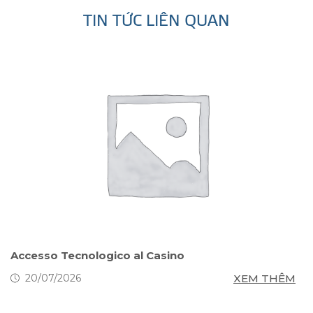
TIN TỨC LIÊN QUAN
s
Accesso Tecnologico al Casino
S
g
M
XEM THÊM
20/07/2026