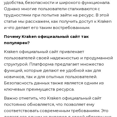
удобства, безопасности и широкого функционала.
Однако многие пользователи сталкиваются с
трудностями при попытке зайти на ресурс. В этой
TẢI E-BROCHURE
статье мы расскажем, как получить доступ к Kraken
и что делает его таким востребованным.
TƯ VẤN MIỄN PHÍ VỀ SẢN PHẨM
Почему Kraken официальный сайт так
популярен?
Kraken официальный сайт привлекает
пользователей своей надежностью и продуманной
структурой. Платформа предлагает множество
функций, которые делают ее удобной как для
новичков, так и для опытных пользователей.
Nghề nghiệp...
Безопасность данных также является одним из
ключевых преимуществ ресурса.
Важно отметить, что Kraken официальный сайт
Thành phố...
постоянно обновляется, что позволяет ему
соответствовать современным требованиям. Это
делает его одним из лидеров в своей области уже