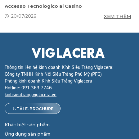
s
Accesso Tecnologico al Casino
S
g
M
XEM THÊM
20/07/2026
Thông tin liên hệ kinh doanh Kính Siêu Trắng Viglacera:
Công ty TNHH Kính Nổi Siêu Trắng Phú Mỹ (PFG)
Phòng kinh doanh Kính Siêu Trắng Viglacera
Hotline:
091.363.7746
kinhsieutrang.viglacera.vn
TẢI E-BROCHURE
Khác biệt sản phẩm
Ứng dụng sản phẩm