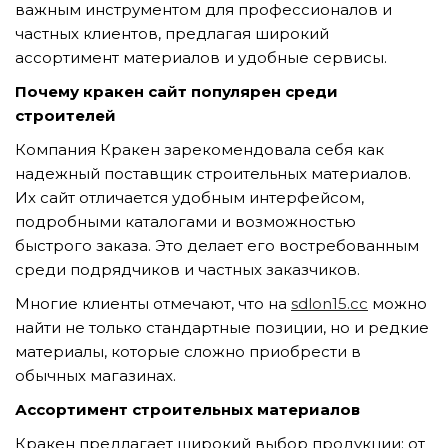
важным инструментом для профессионалов и
частных клиентов, предлагая широкий
ассортимент материалов и удобные сервисы.
TẢI E-BROCHURE
Почему кракен сайт популярен среди
строителей
TƯ VẤN MIỄN PHÍ VỀ SẢN PHẨM
Компания Кракен зарекомендовала себя как
надежный поставщик строительных материалов.
Их сайт отличается удобным интерфейсом,
подробными каталогами и возможностью
быстрого заказа. Это делает его востребованным
среди подрядчиков и частных заказчиков.
Многие клиенты отмечают, что на
sdlon15.cc
можно
Nghề nghiệp...
найти не только стандартные позиции, но и редкие
материалы, которые сложно приобрести в
обычных магазинах.
Thành phố...
Ассортимент строительных материалов
Кракен предлагает широкий выбор продукции: от