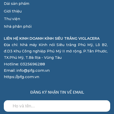
Dải sản phẩm
Giới thiệu
Thư viện
Nhà phân phối
LIÊN HỆ KINH DOANH KÍNH SIÊU TRẮNG VIGLACERA
Địa chỉ: Nhà máy Kính nổi Siêu trắng Phú Mỹ, Lô B2,
đ.D3 Khu Công nghiệp Phú Mỹ II mở rộng, P.Tân Phước,
TX.Phú Mỹ, T.Bà Rịa - Vũng Tàu
Hotline: 0325696288
Email: info@pfg.com.vn
https://pfg.com.vn
ĐĂNG KÝ NHẬN TIN VỀ EMAIL