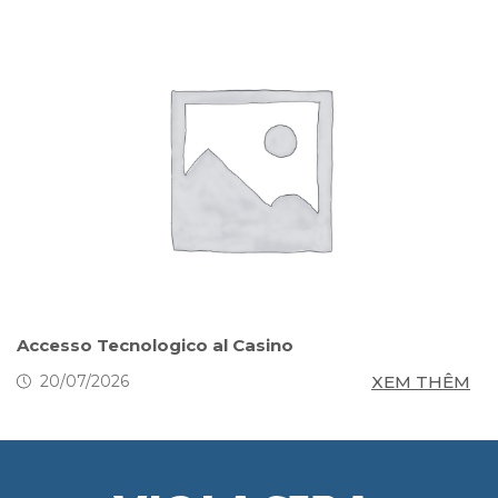
s
Accesso Tecnologico al Casino
S
g
M
XEM THÊM
20/07/2026