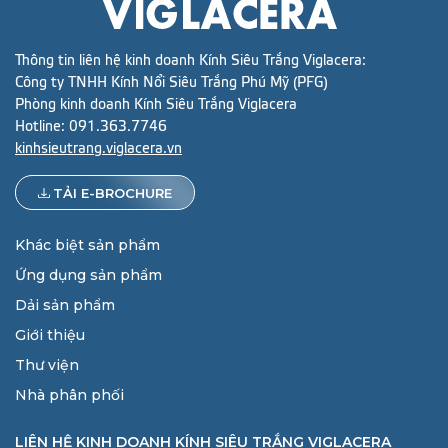
Thông tin liên hệ kinh doanh Kính Siêu Trắng Viglacera:
Công ty TNHH Kính Nổi Siêu Trắng Phú Mỹ (PFG)
Phòng kinh doanh Kính Siêu Trắng Viglacera
Hotline:
091.363.7746
kinhsieutrang.viglacera.vn
TẢI E-BROCHURE
Khác biệt sản phẩm
Ứng dụng sản phẩm
Dải sản phẩm
Giới thiệu
Thư viện
Nhà phân phối
LIÊN HỆ KINH DOANH KÍNH SIÊU TRẮNG VIGLACERA