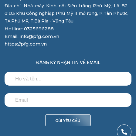
Địa chỉ: Nhà máy Kính nổi Siêu trắng Phú Mỹ, Lô B2,
đ.D3 Khu Công nghiệp Phú Mỹ II mở rộng, P.Tân Phước,
TX.Phú Mỹ, T.Bà Rịa - Vũng Tàu
Hotline: 0325696288
Email: info@pfg.com.vn
https://pfg.com.vn
ĐĂNG KÝ NHẬN TIN VỀ EMAIL
GỬI YÊU CẦU