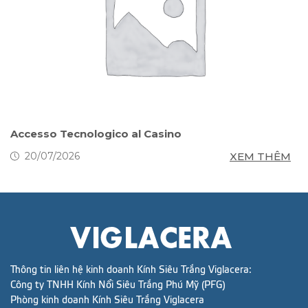
s
Accesso Tecnologico al Casino
S
g
M
XEM THÊM
20/07/2026
Thông tin liên hệ kinh doanh Kính Siêu Trắng Viglacera:
Công ty TNHH Kính Nổi Siêu Trắng Phú Mỹ (PFG)
Phòng kinh doanh Kính Siêu Trắng Viglacera