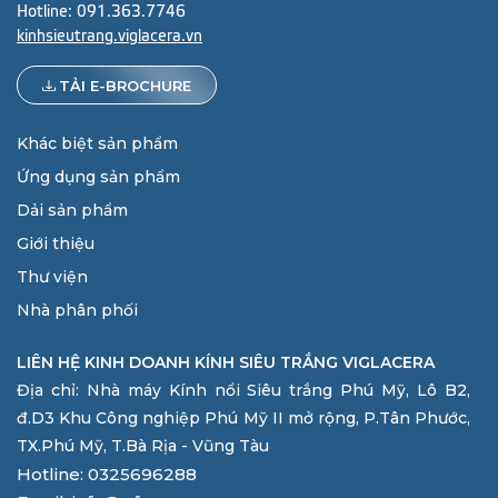
Hotline:
091.363.7746
kinhsieutrang.viglacera.vn
TẢI E-BROCHURE
Khác biệt sản phẩm
Ứng dụng sản phẩm
Dải sản phẩm
Giới thiệu
Thư viện
Nhà phân phối
LIÊN HỆ KINH DOANH KÍNH SIÊU TRẮNG VIGLACERA
Địa chỉ: Nhà máy Kính nổi Siêu trắng Phú Mỹ, Lô B2,
đ.D3 Khu Công nghiệp Phú Mỹ II mở rộng, P.Tân Phước,
TX.Phú Mỹ, T.Bà Rịa - Vũng Tàu
Hotline: 0325696288