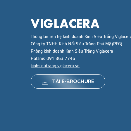
Thông tin liên hệ kinh doanh Kính Siêu Trắng Viglacer
Công ty TNHH Kính Nổi Siêu Trắng Phú Mỹ (PFG)
Phòng kinh doanh Kính Siêu Trắng Viglacera
Hotline:
091.363.7746
kinhsieutrang.viglacera.vn
TẢI E-BROCHURE