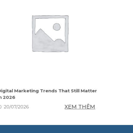
igital Marketing Trends That Still Matter
Как от
in 2026
в Моск
XEM THÊM
20/07/2026
20/07