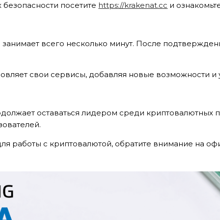
 безопасности посетите
https://krakenat.cc
и ознакомьт
 занимает всего несколько минут. После подтвержден
бновляет свои сервисы, добавляя новые возможности 
одолжает оставаться лидером среди криптовалютных 
зователей.
-BROCHURE
я работы с криптовалютой, обратите внимание на офи
HÍ VỀ SẢN PHẨM