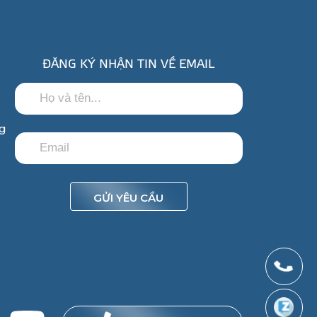
ĐĂNG KÝ NHẬN TIN VỀ EMAIL
ng
GỬI YÊU CẦU