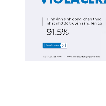
Nghề nghiệp...
Thành phố...
GỬI Y