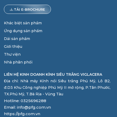
TẢI E-BROCHURE
Khác biệt sản phẩm
Ứng dụng sản phẩm
Dải sản phẩm
Giới thiệu
Thư viện
Nhà phân phối
LIÊN HỆ KINH DOANH KÍNH SIÊU TRẮNG VIGLACERA
Địa chỉ: Nhà máy Kính nổi Siêu trắng Phú Mỹ, Lô B2,
đ.D3 Khu Công nghiệp Phú Mỹ II mở rộng, P.Tân Phước,
TX.Phú Mỹ, T.Bà Rịa - Vũng Tàu
Hotline: 0325696288
Email: info@pfg.com.vn
https://pfg.com.vn