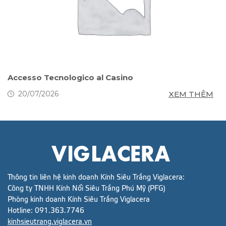
s
Accesso Tecnologico al Casino
S
g
M
XEM THÊM
20/07/2026
Thông tin liên hệ kinh doanh Kính Siêu Trắng Viglacera:
Công ty TNHH Kính Nổi Siêu Trắng Phú Mỹ (PFG)
Phòng kinh doanh Kính Siêu Trắng Viglacera
Hotline:
091.363.7746
kinhsieutrang.viglacera.vn