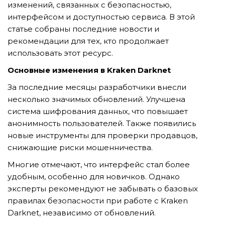
изменений, связанных с безопасностью,
интерфейсом и доступностью сервиса. В этой
статье собраны последние новости и
TẢI E-BROCHURE
рекомендации для тех, кто продолжает
использовать этот ресурс.
TƯ VẤN MIỄN PHÍ VỀ SẢN PHẨM
Основные изменения в Kraken Darknet
За последние месяцы разработчики внесли
несколько значимых обновлений. Улучшена
система шифрования данных, что повышает
анонимность пользователей. Также появились
новые инструменты для проверки продавцов,
снижающие риски мошенничества.
Nghề nghiệp...
Многие отмечают, что интерфейс стал более
удобным, особенно для новичков. Однако
эксперты рекомендуют не забывать о базовых
Thành phố...
правилах безопасности при работе с Kraken
Darknet, независимо от обновлений.