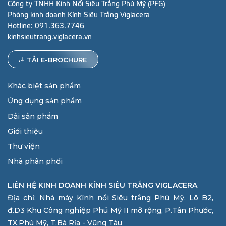
Công ty TNHH Kính Nổi Siêu Trắng Phú Mỹ (PFG)
Phòng kinh doanh Kính Siêu Trắng Viglacera
Hotline:
091.363.7746
kinhsieutrang.viglacera.vn
TẢI E-BROCHURE
Khác biệt sản phẩm
Ứng dụng sản phẩm
Dải sản phẩm
Giới thiệu
Thư viện
Nhà phân phối
LIÊN HỆ KINH DOANH KÍNH SIÊU TRẮNG VIGLACERA
Địa chỉ: Nhà máy Kính nổi Siêu trắng Phú Mỹ, Lô B2,
đ.D3 Khu Công nghiệp Phú Mỹ II mở rộng, P.Tân Phước,
TX.Phú Mỹ, T.Bà Rịa - Vũng Tàu