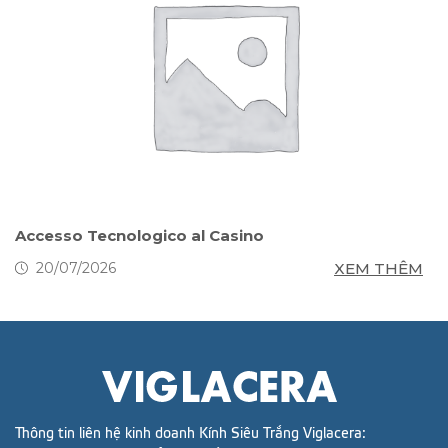
s
Accesso Tecnologico al Casino
S
g
M
XEM THÊM
20/07/2026
Thông tin liên hệ kinh doanh Kính Siêu Trắng Viglacera: