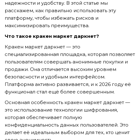
надежности и удобству. В этой статье мы
расскажем, как правильно использовать эту
платформу, чтобы избежать рисков и
TẢI E-BROCHURE
максимизировать преимущества.
Что такое кракен маркет даркнет?
TƯ VẤN MIỄN PHÍ VỀ SẢN PHẨM
Кракен маркет даркнет — это
специализированная площадка, которая позволяет
пользователям совершать анонимные покупки и
продажи. Она отличается высоким уровнем
безопасности и удобным интерфейсом.
Платформа активно развивается, и к 2026 году её
функционал стал ещё более совершенным.
Nghề nghiệp...
Основная особенность кракен маркет даркнет —
это использование технологии шифрования,
которая обеспечивает полную
Thành phố...
конфиденциальность данных пользователей. Это
делает её идеальным выбором для тех, кто ценит
свою анонимность.