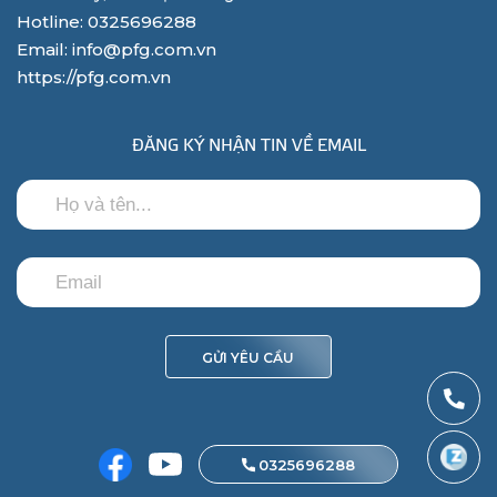
Hotline: 0325696288
Email: info@pfg.com.vn
https://pfg.com.vn
ĐĂNG KÝ NHẬN TIN VỀ EMAIL
GỬI YÊU CẦU
0325696288