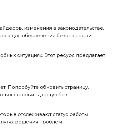
йдеров, изменения в законодательстве,
реса для обеспечения безопасности
обных ситуациях. Этот ресурс предлагает
ет. Попробуйте обновить страницу,
т восстановить доступ без
оторые отслеживают статус работы
 путях решения проблем.