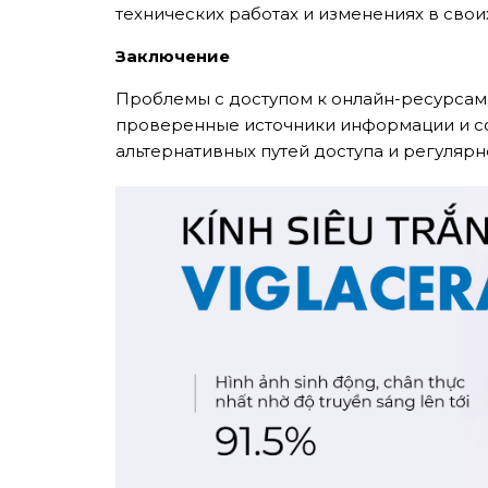
технических работах и изменениях в свои
TƯ VẤN MIỄN P
Заключение
Проблемы с доступом к онлайн-ресурсам 
проверенные источники информации и со
альтернативных путей доступа и регулярн
Nghề nghiệp...
Thành phố...
GỬI Y