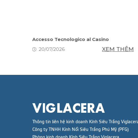
h Simple
Accesso Tecnologico al Casino
XEM THÊM
20/07/2026
THÊM
Thông tin liên hệ kinh doanh Kính Siêu Trắng Viglacer
Công ty TNHH Kính Nổi Siêu Trắng Phú Mỹ (PFG)
Phòng kinh doanh Kính Siêu Trắng Viglacera