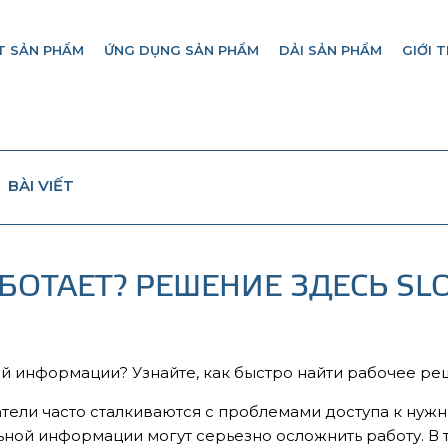
T SẢN PHẨM
ỨNG DỤNG SẢN PHẨM
DẢI SẢN PHẨM
GIỚI T
BÀI VIẾT
БОТАЕТ? РЕШЕНИЕ ЗДЕСЬ SL
й информации? Узнайте, как быстро найти рабочее р
ели часто сталкиваются с проблемами доступа к нужн
льной информации могут серьезно осложнить работу. В 