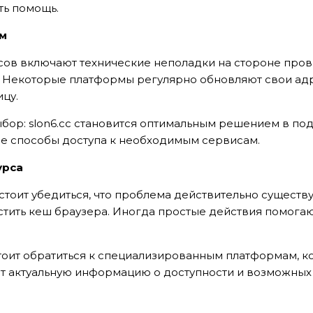
ть помощь.
ом
ов включают технические неполадки на стороне прова
. Некоторые платформы регулярно обновляют свои ад
ицу.
бор: slon6.cc становится оптимальным решением в под
е способы доступа к необходимым сервисам.
урса
стоит убедиться, что проблема действительно существу
тить кеш браузера. Иногда простые действия помогаю
тоит обратиться к специализированным платформам, к
т актуальную информацию о доступности и возможных