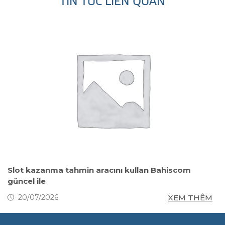
TIN TỨC LIÊN QUAN
Slot kazanma tahmin aracını kullan Bahiscom
D
güncel ile
M
XEM THÊM
20/07/2026