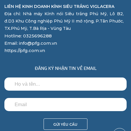
LIÊN HỆ KINH DOANH KÍNH SIÊU TRẮNG VIGLACERA
Địa chỉ: Nhà máy Kính nổi Siêu trắng Phú Mỹ, Lô B2,
đ.D3 Khu Công nghiệp Phú Mỹ II mở rộng, P.Tân Phước,
TX.Phú Mỹ, T.Bà Rịa - Vũng Tàu
Hotline: 0325696288
Email: info@pfg.com.vn
https://pfg.com.vn
ĐĂNG KÝ NHẬN TIN VỀ EMAIL
GỬI YÊU CẦU