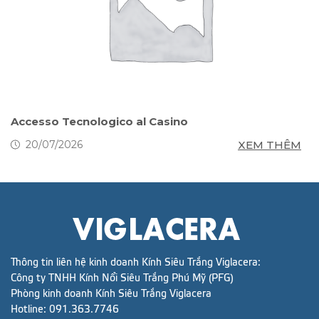
s
Accesso Tecnologico al Casino
S
g
M
XEM THÊM
20/07/2026
Thông tin liên hệ kinh doanh Kính Siêu Trắng Viglacera:
Công ty TNHH Kính Nổi Siêu Trắng Phú Mỹ (PFG)
Phòng kinh doanh Kính Siêu Trắng Viglacera
Hotline:
091.363.7746