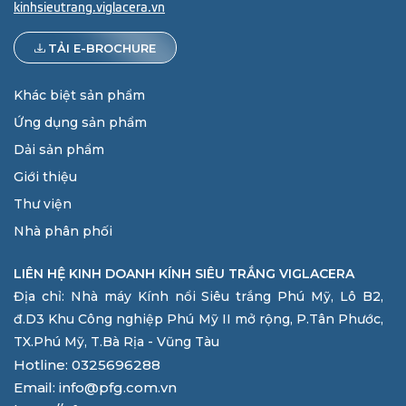
kinhsieutrang.viglacera.vn
TẢI E-BROCHURE
Khác biệt sản phẩm
Ứng dụng sản phẩm
Dải sản phẩm
Giới thiệu
Thư viện
Nhà phân phối
LIÊN HỆ KINH DOANH KÍNH SIÊU TRẮNG VIGLACERA
Địa chỉ: Nhà máy Kính nổi Siêu trắng Phú Mỹ, Lô B2,
đ.D3 Khu Công nghiệp Phú Mỹ II mở rộng, P.Tân Phước,
TX.Phú Mỹ, T.Bà Rịa - Vũng Tàu
Hotline: 0325696288
Email: info@pfg.com.vn