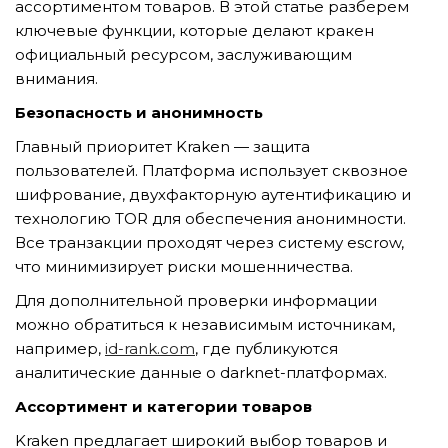
ассортиментом товаров. В этой статье разберем
ключевые функции, которые делают кракен
официальный ресурсом, заслуживающим
TẢI E-BROCHURE
внимания.
Безопасность и анонимность
TƯ VẤN MIỄN PHÍ VỀ SẢN PHẨM
Главный приоритет Kraken — защита
пользователей. Платформа использует сквозное
шифрование, двухфакторную аутентификацию и
технологию TOR для обеспечения анонимности.
Все транзакции проходят через систему escrow,
что минимизирует риски мошенничества.
Для дополнительной проверки информации
Nghề nghiệp...
можно обратиться к независимым источникам,
например,
id-rank.com
, где публикуются
аналитические данные о darknet-платформах.
Thành phố...
Ассортимент и категории товаров
Kraken предлагает широкий выбор товаров и