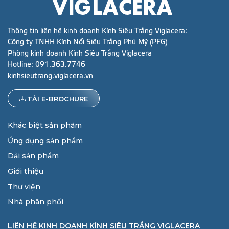
Thông tin liên hệ kinh doanh Kính Siêu Trắng Viglacera:
Công ty TNHH Kính Nổi Siêu Trắng Phú Mỹ (PFG)
Phòng kinh doanh Kính Siêu Trắng Viglacera
Hotline:
091.363.7746
kinhsieutrang.viglacera.vn
TẢI E-BROCHURE
Khác biệt sản phẩm
Ứng dụng sản phẩm
Dải sản phẩm
Giới thiệu
Thư viện
Nhà phân phối
LIÊN HỆ KINH DOANH KÍNH SIÊU TRẮNG VIGLACERA