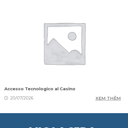
s
Accesso Tecnologico al Casino
S
g
M
XEM THÊM
20/07/2026