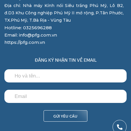
Địa chỉ: Nhà máy Kính nổi Siêu trắng Phú Mỹ, Lô B2,
đ.D3 Khu Công nghiệp Phú Mỹ II mở rộng, P.Tân Phước,
TX.Phú Mỹ, T.Bà Rịa - Vũng Tàu
Hotline: 0325696288
Email: info@pfg.com.vn
https://pfg.com.vn
ĐĂNG KÝ NHẬN TIN VỀ EMAIL
GỬI YÊU CẦU