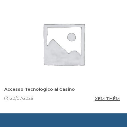
s
Accesso Tecnologico al Casino
S
g
M
XEM THÊM
20/07/2026