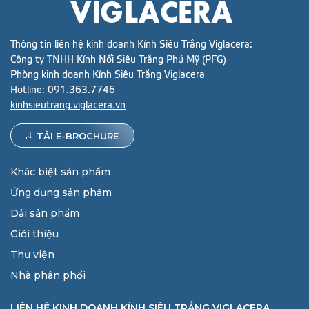
Thông tin liên hệ kinh doanh Kính Siêu Trắng Viglacera:
Công ty TNHH Kính Nổi Siêu Trắng Phú Mỹ (PFG)
Phòng kinh doanh Kính Siêu Trắng Viglacera
Hotline:
091.363.7746
kinhsieutrang.viglacera.vn
TẢI E-BROCHURE
Khác biệt sản phẩm
Ứng dụng sản phẩm
Dải sản phẩm
Giới thiệu
Thư viện
Nhà phân phối
LIÊN HỆ KINH DOANH KÍNH SIÊU TRẮNG VIGLACERA