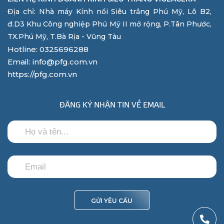
Địa chỉ: Nhà máy Kính nổi Siêu trắng Phú Mỹ, Lô B2,
đ.D3 Khu Công nghiệp Phú Mỹ II mở rộng, P.Tân Phước,
TX.Phú Mỹ, T.Bà Rịa - Vũng Tàu
Hotline: 0325696288
Email: info@pfg.com.vn
https://pfg.com.vn
ĐĂNG KÝ NHẬN TIN VỀ EMAIL
GỬI YÊU CẦU