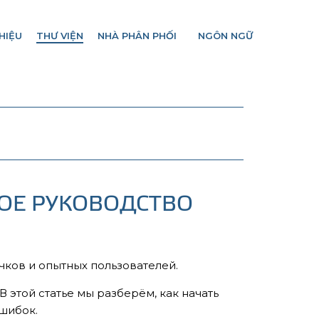
HIỆU
THƯ VIỆN
NHÀ PHÂN PHỐI
NGÔN NGỮ
НОЕ РУКОВОДСТВО
ков и опытных пользователей.
 этой статье мы разберём, как начать
ошибок.