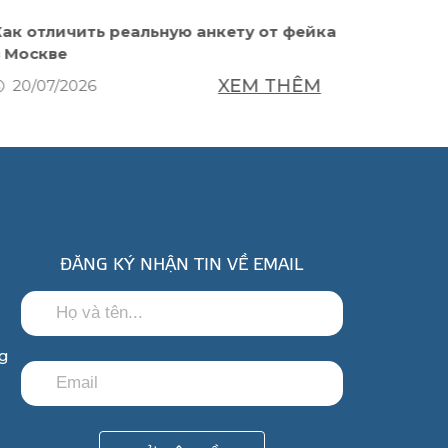
Как отличить реальную анкету от фейка
Wybór g
в Москве
20/07
XEM THÊM
20/07/2026
ĐĂNG KÝ NHẬN TIN VỀ EMAIL
ng