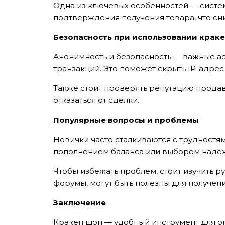
Одна из ключевых особенностей — систем
подтверждения получения товара, что с
Безопасность при использовании крак
Анонимность и безопасность — важные ас
транзакций. Это поможет скрыть IP-адрес
Также стоит проверять репутацию продав
отказаться от сделки.
Популярные вопросы и проблемы
Новички часто сталкиваются с трудностя
пополнением баланса или выбором надё
Чтобы избежать проблем, стоит изучить 
форумы, могут быть полезны для получе
TẢI E
Заключение
TƯ VẤN MIỄN P
Кракен шоп — удобный инструмент для о