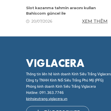
Slot kazanma tahmin aracını kullan
Bahiscom güncel ile
THÊM
XEM THÊM
20/07/2026
Thông tin liên hệ kinh doanh Kính Siêu Trắng Viglacer
Công ty TNHH Kính Nổi Siêu Trắng Phú Mỹ (PFG)
Phòng kinh doanh Kính Siêu Trắng Viglacera
Hotline:
091.363.7746
kinhsieutrang.viglacera.vn