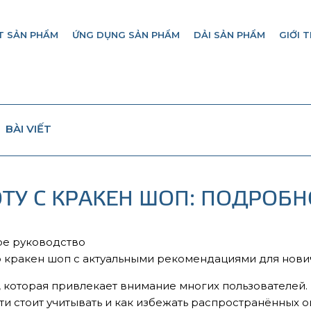
T SẢN PHẨM
ỨNG DỤNG SẢN PHẨM
DẢI SẢN PHẨM
GIỚI T
BÀI VIẾT
ОТУ С КРАКЕН ШОП: ПОДРОБ
ное руководство
 кракен шоп с актуальными рекомендациями для нович
которая привлекает внимание многих пользователей. В
ти стоит учитывать и как избежать распространённых 