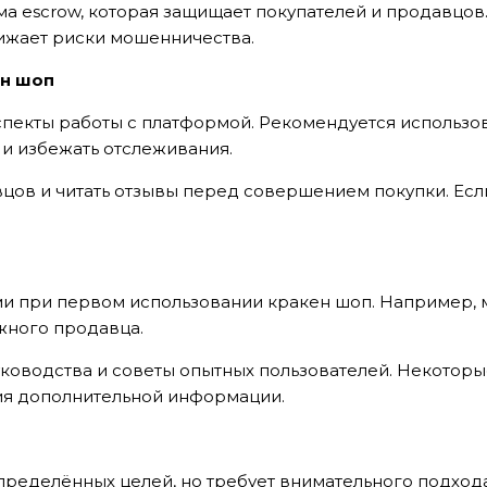
а escrow, которая защищает покупателей и продавцов
нижает риски мошенничества.
ен шоп
пекты работы с платформой. Рекомендуется использов
 и избежать отслеживания.
цов и читать отзывы перед совершением покупки. Есл
ми при первом использовании кракен шоп. Например, м
жного продавца.
руководства и советы опытных пользователей. Некотор
ния дополнительной информации.
-BROCHURE
HÍ VỀ SẢN PHẨM
пределённых целей, но требует внимательного подход