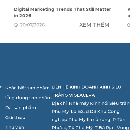
Digital Marketing Trends That Still Matter
in 2026
XEM THÊM
20/07/2026
LIÊN HỆ KINH DOANH KÍNH SIÊU
a:
Khác biệt sản phẩm
TRẮNG VIGLACERA
Ứng dụng sản phẩm
Địa chỉ: Nhà máy Kính nổi Siêu trắ
Dải sản phẩm
Phú Mỹ, Lô B2, đ.D3 Khu Công
Giới thiệu
nghiệp Phú Mỹ II mở rộng, P.Tân
Thư viện
Phước, TX.Phú Mỹ, T.Bà Rịa - Vũng