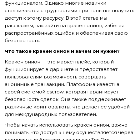
функционалом. Однако многие новички
сталкиваются с трудностями при попытке получить
доступ к этому ресурсу. В этой статье мы
TẢI E-BROCHURE
расскажем, как зайти на кракен онион, избегая
распространённых ошибок и обеспечивая свою
TƯ VẤN MIỄN PHÍ VỀ SẢN PHẨM
безопасность.
Что такое кракен онион и зачем он нужен?
Кракен онион — это маркетплейс, который
функционирует в даркнете и предоставляет
пользователям возможность совершать
анонимные транзакции. Платформа известна
своей системой escrow, которая гарантирует
Nghề nghiệp...
безопасность сделок. Она также поддерживает
различные криптовалюты, что делает её удобной
для международных пользователей.
Thành phố...
Чтобы начать использовать кракен онион, важно
понимать, что доступ к нему осуществляется через
специальные браузеры, такие как Tor. Это