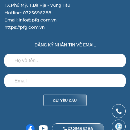
TX.Phú Mỹ, T.Bà Rịa - Vũng Tàu
Hotline: 0325696288
Email: info@pfg.com.vn
https://pfg.com.vn
ĐĂNG KÝ NHẬN TIN VỀ EMAIL
GỬI YÊU CẦU
0325696288