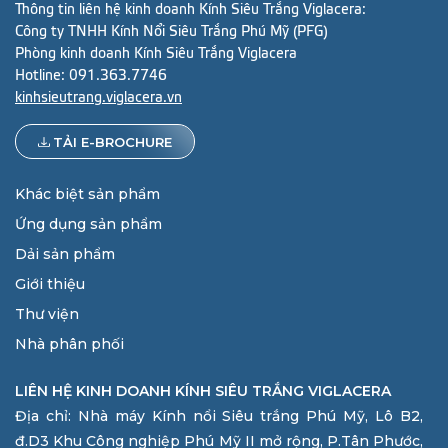
Thông tin liên hệ kinh doanh Kính Siêu Trắng Viglacera:
Công ty TNHH Kính Nổi Siêu Trắng Phú Mỹ (PFG)
Phòng kinh doanh Kính Siêu Trắng Viglacera
Hotline:
091.363.7746
kinhsieutrang.viglacera.vn
TẢI E-BROCHURE
Khác biệt sản phẩm
Ứng dụng sản phẩm
Dải sản phẩm
Giới thiệu
Thư viện
Nhà phân phối
LIÊN HỆ KINH DOANH KÍNH SIÊU TRẮNG VIGLACERA
Địa chỉ: Nhà máy Kính nổi Siêu trắng Phú Mỹ, Lô B2,
đ.D3 Khu Công nghiệp Phú Mỹ II mở rộng, P.Tân Phước,