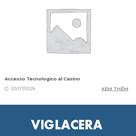
s
Accesso Tecnologico al Casino
S
g
M
XEM THÊM
20/07/2026