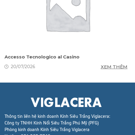
s
Accesso Tecnologico al Casino
S
g
M
XEM THÊM
20/07/2026
Thông tin liên hệ kinh doanh Kính Siêu Trắng Viglacera:
Công ty TNHH Kính Nổi Siêu Trắng Phú Mỹ (PFG)
Phòng kinh doanh Kính Siêu Trắng Viglacera