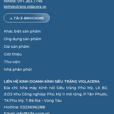
Hotline:
091.363.7746
kinhsieutrang.viglacera.vn
TẢI E-BROCHURE
Khác biệt sản phẩm
Ứng dụng sản phẩm
Dải sản phẩm
Giới thiệu
Thư viện
Nhà phân phối
LIÊN HỆ KINH DOANH KÍNH SIÊU TRẮNG VIGLACERA
Địa chỉ: Nhà máy Kính nổi Siêu trắng Phú Mỹ, Lô B2,
đ.D3 Khu Công nghiệp Phú Mỹ II mở rộng, P.Tân Phước,
TX.Phú Mỹ, T.Bà Rịa - Vũng Tàu
Hotline: 0325696288
Email: info@pfg.com.vn