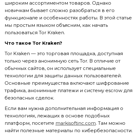
широким ассортиментом товаров. Однако
новичкам бывает сложно разобраться в его
функционале и особенностях работы. В этой статье
TẢI E-BROCHURE
мы простым языком объясним, как начать
пользоваться Tor Kraken.
TƯ VẤN MIỄN PHÍ VỀ SẢN PHẨM
Что такое Tor Kraken?
Tor Kraken — это торговая площадка, доступная
только через анонимную сеть Tor. В отличие от
обычных сайтов, он использует специальные
технологии для защиты данных пользователей.
Основные преимущества включают шифрование
трафика, анонимные платежи и систему escrow для
Nghề nghiệp...
безопасных сделок.
Если вам нужна дополнительная информация о
технологиях, лежащих в основе подобных
Thành phố...
платформ, посетите
markisoftinc.com
. Там можно
найти полезные материалы по кибербезопасности.