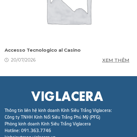
s
Accesso Tecnologico al Casino
S
g
M
XEM THÊM
20/07/2026
Thông tin liên hệ kinh doanh Kính Siêu Trắng Viglacera:
Công ty TNHH Kính Nổi Siêu Trắng Phú Mỹ (PFG)
Phòng kinh doanh Kính Siêu Trắng Viglacera
Hotline:
091.363.7746