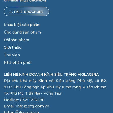
kinhsieutrang.viglacera.vn
TẢI E-BROCHURE
Khác biệt sản phẩm
Ứng dụng sản phẩm
Dải sản phẩm
Giới thiệu
Thư viện
Nhà phân phối
LIÊN HỆ KINH DOANH KÍNH SIÊU TRẮNG VIGLACERA
Địa chỉ: Nhà máy Kính nổi Siêu trắng Phú Mỹ, Lô B2,
đ.D3 Khu Công nghiệp Phú Mỹ II mở rộng, P.Tân Phước,
TX.Phú Mỹ, T.Bà Rịa - Vũng Tàu
Hotline: 0325696288
Email: info@pfg.com.vn
https://pfg.com.vn