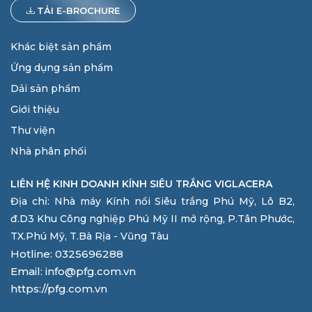
TẢI E-BROCHURE
Khác biệt sản phẩm
Ứng dụng sản phẩm
Dải sản phẩm
Giới thiệu
Thư viện
Nhà phân phối
LIÊN HỆ KINH DOANH KÍNH SIÊU TRẮNG VIGLACERA
Địa chỉ: Nhà máy Kính nổi Siêu trắng Phú Mỹ, Lô B2,
đ.D3 Khu Công nghiệp Phú Mỹ II mở rộng, P.Tân Phước,
TX.Phú Mỹ, T.Bà Rịa - Vũng Tàu
Hotline: 0325696288
Email: info@pfg.com.vn
https://pfg.com.vn