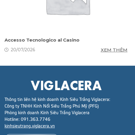
s
Accesso Tecnologico al Casino
S
g
M
XEM THÊM
20/07/2026
Thông tin liên hệ kinh doanh Kính Siêu Trắng Viglacera:
Công ty TNHH Kính Nổi Siêu Trắng Phú Mỹ (PFG)
Phòng kinh doanh Kính Siêu Trắng Viglacera
Hotline:
091.363.7746
kinhsieutrang.viglacera.vn