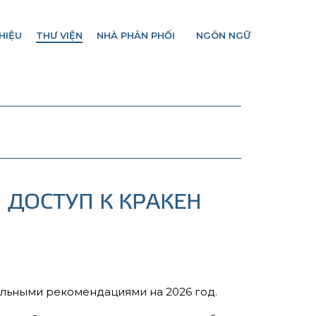
HIỆU
THƯ VIỆN
NHÀ PHÂN PHỐI
NGÔN NGỮ
ДОСТУП К КРАКЕН
альными рекомендациями на 2026 год.