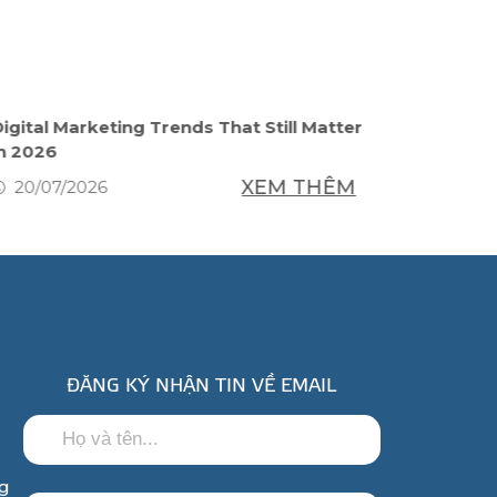
igital Marketing Trends That Still Matter
Как от
in 2026
в Моск
XEM THÊM
20/07/2026
20/07
ĐĂNG KÝ NHẬN TIN VỀ EMAIL
ng