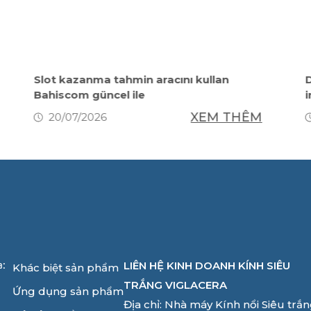
Slot kazanma tahmin aracını kullan
D
Bahiscom güncel ile
XEM THÊM
20/07/2026
LIÊN HỆ KINH DOANH KÍNH SIÊU
a:
Khác biệt sản phẩm
TRẮNG VIGLACERA
Ứng dụng sản phẩm
Địa chỉ: Nhà máy Kính nổi Siêu trắ