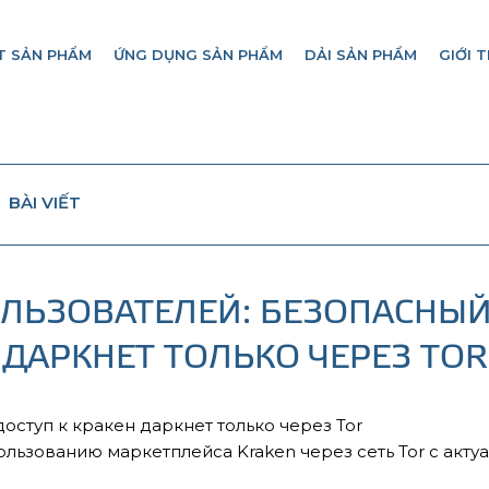
T SẢN PHẨM
ỨNG DỤNG SẢN PHẨM
DẢI SẢN PHẨM
GIỚI T
BÀI VIẾT
ЛЬЗОВАТЕЛЕЙ: БЕЗОПАСНЫЙ 
ДАРКНЕТ ТОЛЬКО ЧЕРЕЗ TOR
оступ к кракен даркнет только через Tor
льзованию маркетплейса Kraken через сеть Tor с акту