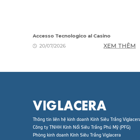
h Simple
Accesso Tecnologico al Casino
XEM THÊM
20/07/2026
THÊM
Thông tin liên hệ kinh doanh Kính Siêu Trắng Viglacer
Công ty TNHH Kính Nổi Siêu Trắng Phú Mỹ (PFG)
Phòng kinh doanh Kính Siêu Trắng Viglacera