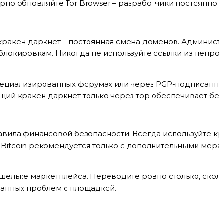
рно обновляйте Tor Browser – разработчики постоянно
кракен даркнет – постоянная смена доменов. Админи
блокировкам. Никогда не используйте ссылки из непро
пециализированных форумах или через PGP-подписан
щий кракен даркнет только через тор обеспечивает бе
авила финансовой безопасности. Всегда используйте
h. Bitcoin рекомендуется только с дополнительными м
шельке маркетплейса. Переводите ровно столько, ско
данных проблем с площадкой.
-BROCHURE